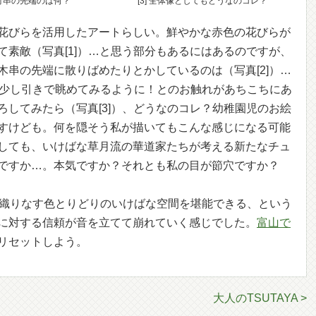
] 竹串の先端のは何？
[3] 全体像としてもどうなのコレ？
花びらを活用したアートらしい。鮮やかな赤色の花びらが
て素敵（写真[1]）…と思う部分もあるにはあるのですが、
木串の先端に散りばめたりとかしているのは（写真[2]）…
、少し引きで眺めてみるように！とのお触れがあちこちにあ
ろしてみたら（写真[3]）、どうなのコレ？幼稚園児のお絵
すけども。何を隠そう私が描いてもこんな感じになる可能
しても、いけばな草月流の華道家たちが考える新たなチュ
ですか…。本気ですか？それとも私の目が節穴ですか？
が織りなす色とりどりのいけばな空間を堪能できる、という
に対する信頼が音を立てて崩れていく感じでした。
富山で
リセットしよう。
大人のTSUTAYA >