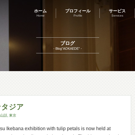
ホーム
プロフィール
サービス
Home
Profile
Services
ブログ
- Blog”AOKAEDE” -
ンタジア
山話
,
東京
kebana exhibition with tulip petals is now held at