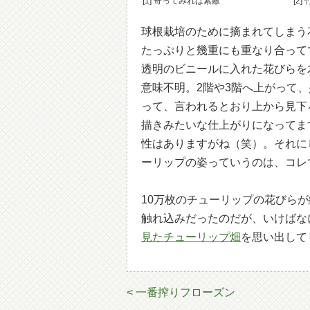
[1] 寄ってみれば素敵
[2
球根栽培のために摘まれてしまう
たっぷりと幾重にも重なり合って
透明のビニールに入れた花びらを
意味不明。2階や3階へ上がって
って、言われるとおり上から見下
描きみたいな仕上がりになってま
性はありますがね（笑）。それに
ーリップの姿っていうのは、コレ
10万枚のチューリップの花びら
触れ込みだったのだが、いけばな
見たチューリップ畑
を思い出して
< 一番搾りフローズン