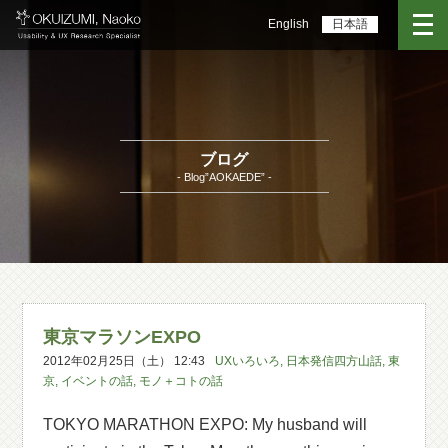
English
日本語
ブログ
- Blog”AOKAEDE” -
東京マラソンEXPO
2012年02月25日（土） 12:43
UXいろいろ
,
日本発信四方山話
,
東
京
,
イベントの話
,
モノ＋コトの話
TOKYO MARATHON EXPO: My husband will