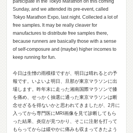
participate in the Tokyo Marathon on this coming
Sunday, and we attended its pre-event, called
Tokyo Marathon Expo, last night. Collected a lot of
free samples. It may be really cleaver for
manufactures to distribute free samples there,
because runners are basically those with a sense
of self-composure and (maybe) higher incomes to
keep running for fun.
今日は生憎の雨模様ですが、明日は晴れるとの予
報です。いよいよ明日、旦那が東京マラソンに出
場します。昨年末に走った湘南国際マラソンで膝
を痛め、せっかく抽選に通った東京マラソンは断
念せざるを得ないかと思われてきましたが、2月に
入ってから専門医にMRI画像を見て診断してもら
った結果、炎症が見つかり、そこに注射を打って
もらってからは緩やかに痛みも収まってきたよう