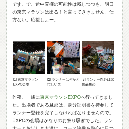
です。で、途中棄権の可能性は残しつつも、明日
の東京マラソンは出る！と言ってききません。仕
方ない。応援しよー。
[1] 東京マラソン
[2] ランナーは何かと
[3] ランナー以外は試
EXPO会場
忙しい笑
供品集め
昨夜、一緒に
東京マラソンEXPO
へ行ってきまし
た。出場者である旦那は、身分証明書を持参して
ランナー登録を完了しなければなりませんので。
EXPOの会場はかなりのお祭り騒ぎでした。ラン
ナーとおぼしき方達は、コース映像を熱心に見つ