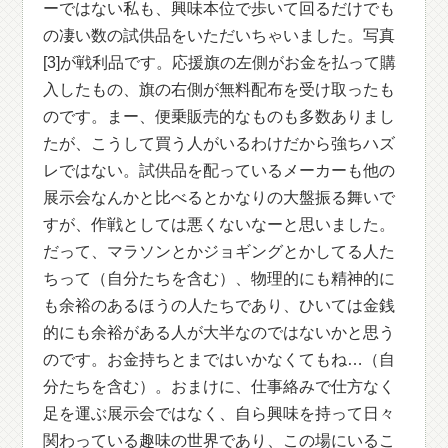
ーではない私も、興味本位で歩いて回るだけでも
の凄い数の試供品をいただいちゃいました。写真
[3]が戦利品です。応援旗の左側がお金を払って購
入したもの、旗の右側が無料配布を受け取ったも
のです。まー、便乗販売的なものも多数ありまし
たが、こうして買う人がいるわけだから強ちハズ
レではない。試供品を配っているメーカーも他の
展示会なんかと比べるとかなりの大盤振る舞いで
すが、作戦としては悪くないなーと思いました。
だって、マラソンとかジョギングとかしてる人た
ちって（自分たちを含む）、物理的にも精神的に
も余裕のあるほうの人たちであり、ひいては金銭
的にも余裕がある人が大半なのではないかと思う
のです。お金持ちとまではいかなくてもね…（自
分たちを含む）。おまけに、仕事絡みで仕方なく
足を運ぶ展示会ではなく、自ら興味を持って日々
関わっている趣味の世界であり、この場にいるこ