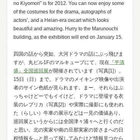
no Kiyomori” is for 2012. You can now enjoy some
of the costumes for the drama, autographs of
actors’, and a Heian-era oxcart which looks
beautiful and amazing. Hurry to the Marunouchi
building, as the exhibition will end on January 15.
四国の話から突如、大河ドラマの話にぶっ飛びま
すが、丸ビル1Fのマルキューブにて、現在
『平清
盛』全国巡回展
が開催されています（写真[1]）。
15日（日）まで。ドラマのメイキング映像や出演
者のサイン色紙が見られます。まー、それらはぶ
っちゃけどーでもイイけど、ドラマに登場する衣
装のレプリカ（写真[2]）や実際に撮影にも使われ
た（らしい）牛車の展示などは一見の価値あり。
巡回展というからには全国津々浦々へと行くのだ
と思い、北の実家や南の旦那実家の皆さまへの日
程情報を…と思って探してみたけど情報見つから