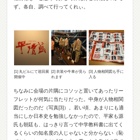
ず。各自、調べて行ってくれぃ。
[1] 丸ビルにて巡回展
[2] 衣装や牛車が見ら
[3] 人物相関図も手に
開催中
れます
入る
ちなみに会場の片隅にコソッと置いてあったリー
フレットが何気に当たりだった。中身が人物相関
図だったのだ（写真[3]）。若い頃、あまりにも適
当にしか日本史を勉強しなかったので、平家も源
氏も朝廷も、はっきり言って中学教科書に出てく
るくらいの知名度の人じゃないと分からない（恥