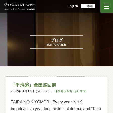
English
日本語
ブログ
- Blog”AOKAEDE” -
『平清盛』全国巡回展
2012年01月13日（金） 17:16
日本発信四方山話
,
東京
TAIRA NO KIYOMORI: Every year, NHK
broadcasts a year-long historical drama, and “Taira