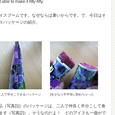
ble to make it fifty-fifty.
イスブームです。なぜならば暑いからです。で、今日はそ
スパッケージの紹介。
] 二人で半分こできるパッケージ
[3] かなり不平等に割れちゃった
商品（写真[1]）のパッケージは、二人で仲良く半分こして食
ます（写真[2]）。そうなのだよ！ どのアイスも一個がで