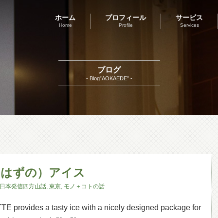
ホーム
プロフィール
サービス
Home
Profile
Services
ブログ
- Blog”AOKAEDE” -
（はずの）アイス
日本発信四方山話
,
東京
,
モノ＋コトの話
ovides a tasty ice with a nicely designed package for