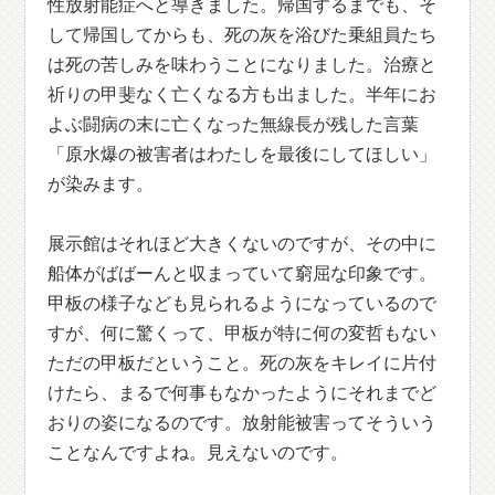
性放射能症へと導きました。帰国するまでも、そ
して帰国してからも、死の灰を浴びた乗組員たち
は死の苦しみを味わうことになりました。治療と
祈りの甲斐なく亡くなる方も出ました。半年にお
よぶ闘病の末に亡くなった無線長が残した言葉
「原水爆の被害者はわたしを最後にしてほしい」
が染みます。
展示館はそれほど大きくないのですが、その中に
船体がばばーんと収まっていて窮屈な印象です。
甲板の様子なども見られるようになっているので
すが、何に驚くって、甲板が特に何の変哲もない
ただの甲板だということ。死の灰をキレイに片付
けたら、まるで何事もなかったようにそれまでど
おりの姿になるのです。放射能被害ってそういう
ことなんですよね。見えないのです。