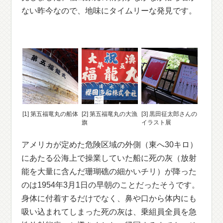
ない昨今なので、地味にタイムリーな発見です。
[1] 第五福竜丸の船体
[2] 第五福竜丸の大漁
[3] 黒田征太郎さんの
旗
イラスト展
アメリカが定めた危険区域の外側（東へ30キロ）
にあたる公海上で操業していた船に死の灰（放射
能を大量に含んだ珊瑚礁の細かいチリ）が降った
のは1954年3月1日の早朝のことだったそうです。
身体に付着するだけでなく、鼻や口から体内にも
吸い込まれてしまった死の灰は、乗組員全員を急