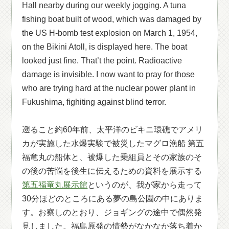
Hall nearby during our weekly jogging. A tuna
fishing boat built of wood, which was damaged by
the US H-bomb test explosion on March 1, 1954,
on the Bikini Atoll, is displayed here. The boat
looked just fine. That’t the point. Radioactive
damage is invisible. I now want to pray for those
who are trying hard at the nuclear power plant in
Fukushima, fighiting against blind terror.
遡ること約60年前、太平洋のビキニ環礁でアメリ
カが実施した水爆実験で被災したマグロ漁船 第五
福竜丸の船体と、被爆した乗組員とその家族のそ
の後の苦悩を後生に伝えるための資料を展示する
第五福竜丸展示館
というのが、我が家から走って
30分ほどのところにある夢の島公園の中にありま
す。お察しのとおり、ジョギングの途中で偶然発
見しました。福島原発の情勢がなかなか落ち着か