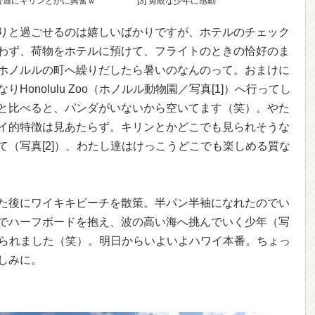
] 普通にキリンとかに興奮ｗ
[3] 勇敢な少年に感動
りと過ごせるのは嬉しいばかりですが、ホテルのチェック
わず、荷物をホテルに預けて、フライトのときの恰好のま
ホノルルの町へ繰りだしたら暑いのなんのって。おまけに
onolulu Zoo（ホノルル動物園／写真[1]）へ行ってし
と比べると、パンダがいないから空いてます（笑）。やた
イ的特徴は見あたらず。キリンとかどこでも見られそうな
て（写真[2]）、わたし達はけっこうどこでも楽しめる質な
た後にワイキキビーチを散策。半パン半袖になれたのでい
でハーフボードを抱え、波の高い海へ挑んでいく少年（写
りやられました（笑）。明日からいよいよハワイ本番。ちょっ
しみに。