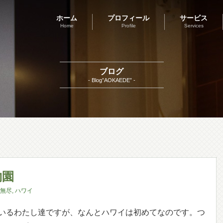
ホーム
プロフィール
サービス
Home
Profile
Services
ブログ
- Blog”AOKAEDE” -
物園
無尽
,
ハワイ
いるわたし達ですが、なんとハワイは初めてなのです。つ