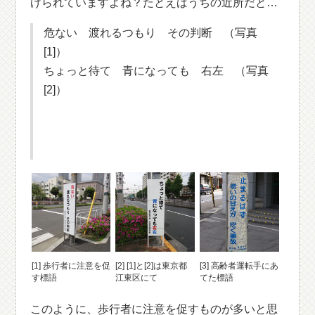
げられていますよね？たとえばうちの近所だと…
危ない 渡れるつもり その判断 （写真
[1]）
ちょっと待て 青になっても 右左 （写真
[2]）
[1] 歩行者に注意を促
[2] [1]と[2]は東京都
[3] 高齢者運転手にあ
す標語
江東区にて
てた標語
このように、歩行者に注意を促すものが多いと思