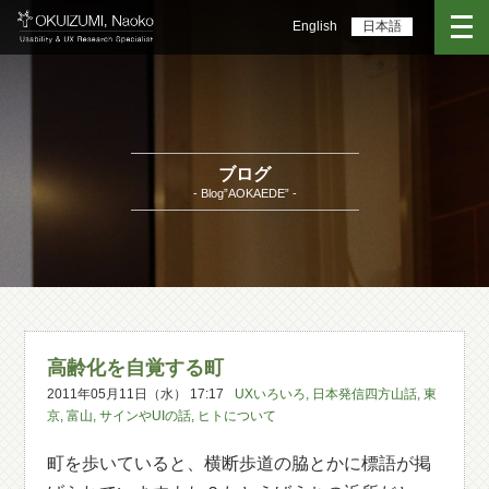
English
日本語
ブログ
- Blog”AOKAEDE” -
高齢化を自覚する町
2011年05月11日（水） 17:17
UXいろいろ
,
日本発信四方山話
,
東
京
,
富山
,
サインやUIの話
,
ヒトについて
町を歩いていると、横断歩道の脇とかに標語が掲