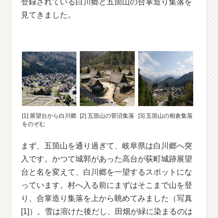
登録されている白川郷と五箇山の合掌造り集落を
見てきました。
[1] 展望台から白川郷
[2] 五箇山の菅沼集落
[3] 五箇山の相倉集落
をのぞむ
まず、五箇山を通り過ぎて、岐阜県は白川郷へ突
入です。かつて城郭があった高台が荻町城跡展望
台と名を変えて、白川郷を一望するスポットにな
っています。村へ入る前にまずはそこまで山を登
り、合掌造り集落を上から眺めてみました（写真
[1]）。雪は溶けた後だし、田畑が緑に染まるのは