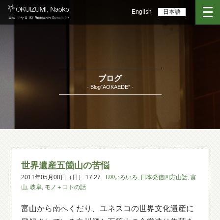
English
日本語
ブログ
- Blog”AOKAEDE” -
世界遺産五箇山の苦悩
2011年05月08日（日） 17:27
UXいろいろ
,
日本発信四方山話
,
富
山
,
岐阜
,
モノ＋コトの話
富山から南へくだり、ユネスコの世界文化遺産に