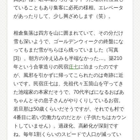
ていることもあり集客に必死の様相。エレベータ
があったりして、少し興ざめします（笑）。
相倉集落は四方を山に囲まれていて、その分だけ
雪も深いようで、ゴールデンウィークの終盤にな
ってもまだ雪がちらほら残っていました（写真
[3]）。朝方の冷え込みも半端なかった…。築210
年という合掌造りの民宿
庄七
に泊まったのです
が、風邪を引かずに帰ってこられたのは奇跡に近
いです。民宿庄七は、先祖代々五箇山を守ってき
た池端家の本家だそうで、70代半ばになるおばあ
ちゃんとその息子さんがやりくりしているお宿。
若旦那は50歳くらいだそうですが、それでも村で
4番目に若い労働力なのだとか（子供たちはカウン
トしていません）。過疎化、高齢化が深刻です
ね。毎年1割くらいのスピードで人口が減ってい