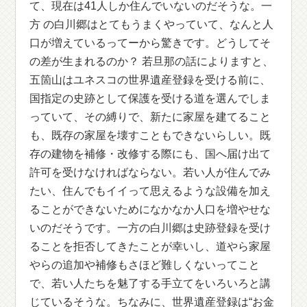
て、現在は41人しか住んでいないのだそうな。一
方 の白川郷はとてもうまくやっていて、なんと人
口が増えているってーから驚きです。どうしてそ
の差が生まれるのか？ 若旦那の話によりますと、
五箇山はユネスコの世界遺産登録を受ける前に、
国指定の史跡として保護を受ける道を選んでしま
っていて、その縛りで、新たに家屋を建てること
も、既存の家屋を壊すこともできないらしい。既
存の建物を補修・改修する際にも、国へ届け出て
許可を受けなければならない。若い人が住んでみ
たい、住んでもイイって思えるような設備を加え
ることができないためになかなか人口を増やせな
いのだそうです。一方の白川郷は史跡登録を受け
ることを拒否してきたことが幸いし、道やら家屋
やらの追加や補修もさほど難しくないってこと
で、若い人たちを魅了する手立てをいろいろと講
じているそうな。ちなみに、世界遺産登録は“お金