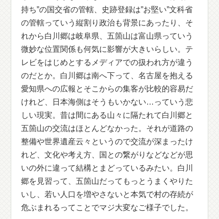
持ち”の国交省の管轄、史跡登録は”お堅い”文科省
の管轄っていう縦割り政治も背景にあったり、そ
れから白川郷は岐阜県、五箇山は富山県っていう
微妙な位置関係も何気に影響が大きいらしい。テ
レビをはじめとするメディアでの扱われ方が違う
のだとか。白川郷は南へ下って、名古屋を抱える
愛知県への広報とそこからの集客が比較的容易だ
けれど、日本海側はそうもいかない…っていう悲
しい現実。昔は間にある山々に隔たれて白川郷と
五箇山の交流はほとんどなかった。それが道路の
整備や世界遺産云々というので交流が深まったけ
れど、文化や考え方、国との繋がりなどなどが思
いの外に違って結構とまどっているみたい。白川
郷を見習って、五箇山だってもっとうまくやりた
いし、若い人口を増やさないと本気で村の存続が
危ぶまれるってことでマジ大変なご様子でした。