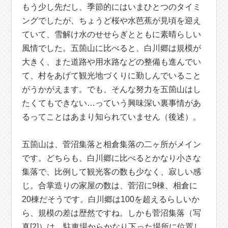
もう少し先だし、季節的にはいまひとつのタイミ
ングでしたが、ちょうど桜や水芭蕉が見頃を迎え
ていて、雪解け水のせせらぎとともに素晴らしい
風情でした。五箇山に比べると、白川郷は規模が
大きく、また道路や用水路などの整備も進んでい
て、村をあげて観光地づくりに勤しんでいること
がうかがえます。でも、そんな努力を五箇山はし
たくてもできない…っていう興味深い裏事情があ
るってことはあまり知られていません（後述）。
五箇山は、菅沼集落と相倉集落の二ヶ所がメイン
です。どちらも、白川郷に比べるとかなり小さな
集落で、比例して観光客の数も少なく、寂しい感
じ。合掌造りの家屋の数は、菅沼に9棟、相倉に
20棟だそうです。白川郷は100を超えるらしいか
ら、規模の差は歴然ですね。しかも菅沼集落（写
真[2]）は、駐車場からかなり下った場所に位置し