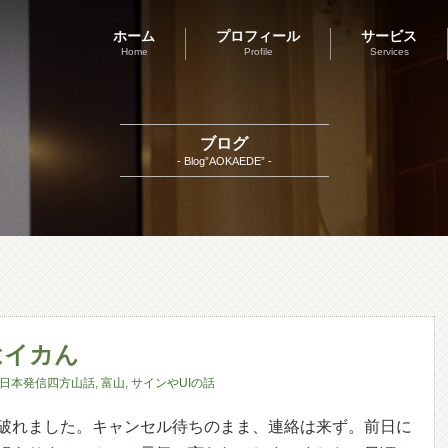
ホーム
プロフィール
サービス
Home
Profile
Services
ブログ
- Blog”AOKAEDE” -
はイカん
日本発信四方山話
,
富山
,
サインやUIの話
破れました。キャンセル待ちのまま、連絡は来ず。前日に