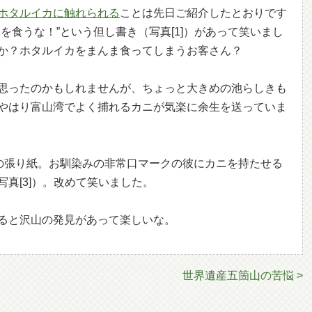
ホタルイカに触れられる
ことは先日ご紹介したとおりです
を食うな！”という但し書き（写真[1]）があって笑いまし
か？ホタルイカをまんま食ってしまうお客さん？
思ったのかもしれませんが、ちょっと大きめの池らしきも
やはり富山湾でよく捕れるカニが気楽に余生を送っていま
”の張り紙。お馴染みの非常口マークの彼にカニを持たせる
真[3]）。改めて笑いました。
ると沢山の発見があって楽しいな。
世界遺産五箇山の苦悩 >