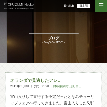
English
日本語
ブログ
- Blog”AOKAEDE” -
オランダで見逃したアレ…
2011年05月04日（水） 21:28
日本発信四方山話
,
富山
富山入りして直行する予定だったとなみチューリ
ップフェアへ行ってきました。富山入りした5月1