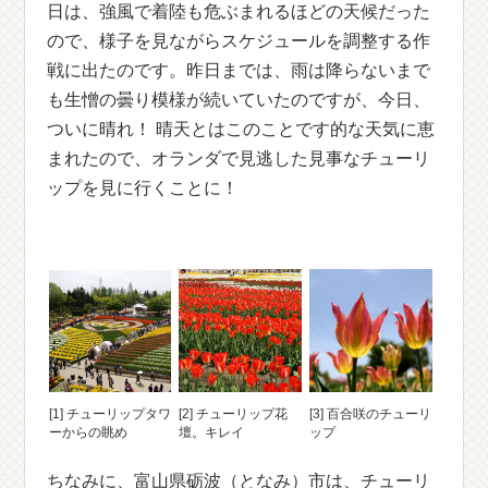
日は、強風で着陸も危ぶまれるほどの天候だった
ので、様子を見ながらスケジュールを調整する作
戦に出たのです。昨日までは、雨は降らないまで
も生憎の曇り模様が続いていたのですが、今日、
ついに晴れ！ 晴天とはこのことです的な天気に恵
まれたので、オランダで見逃した見事なチューリ
ップを見に行くことに！
[1] チューリップタワ
[2] チューリップ花
[3] 百合咲のチューリ
ーからの眺め
壇。キレイ
ップ
ちなみに、富山県砺波（となみ）市は、チューリ