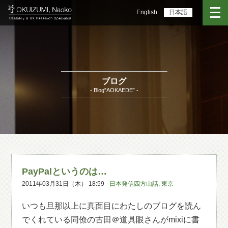
English
日本語
ブログ
- Blog”AOKAEDE” -
PayPalというのは…
2011年03月31日（木） 18:59
日本発信四方山話
,
東京
いつも旦那以上に真面目にわたしのブログを読ん
でくれている同僚の古田＠道具眼さんがmixiに書