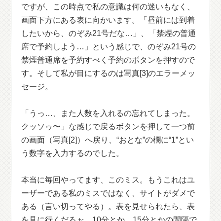
ですが、この時点で私の意識は何の迷いもなく、
画面下方にある表に向かいます。「昼前には到着
したいから、のぞみ21号だな…」、「禁煙の普通
席で予約しよう…」という感じで、のぞみ21号の
禁煙普通席を予約すべく予約のボタンを押すので
す。そして私が目にするのは写真[3]のエラーメッ
セージ。
「うっ…、また人数を入れるの忘れてしまった。
クッソゥ〜」な感じで戻るボタンを押して一つ前
の画面（写真[2]）へ戻り、“おとな”の欄に“1”とい
う数字を入力するのでした。
本当に毎回やってます、このミス。もうこれはユ
ーザーである私のミスではなく、サイトがダメで
ある（言い切ってやる）。表を見せられたら、表
を見に行くだろぉ。10分とか、15分とかの間隔で