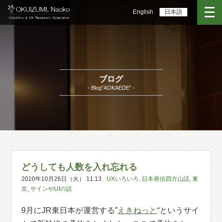
English
日本語
ブログ
- Blog”AOKAEDE” -
どうしても人数を入れ忘れる
2010年10月26日（火） 11:13
UXいろいろ
,
日本発信四方山話
,
東
京
,
サインやUIの話
9月にJR東日本が運営する”
えきねっと
“というサイ