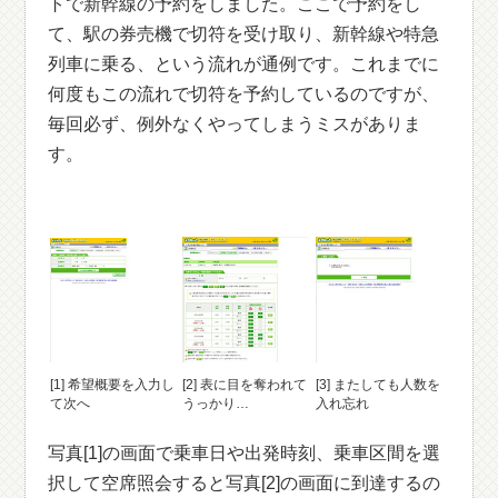
トで新幹線の予約をしました。ここで予約をし
て、駅の券売機で切符を受け取り、新幹線や特急
列車に乗る、という流れが通例です。これまでに
何度もこの流れで切符を予約しているのですが、
毎回必ず、例外なくやってしまうミスがありま
す。
[1] 希望概要を入力し
[2] 表に目を奪われて
[3] またしても人数を
て次へ
うっかり…
入れ忘れ
写真[1]の画面で乗車日や出発時刻、乗車区間を選
択して空席照会すると写真[2]の画面に到達するの