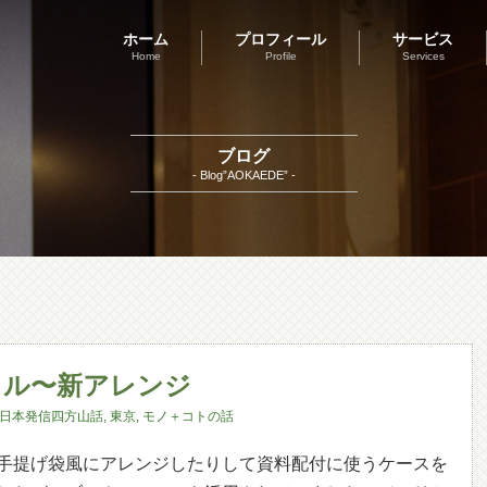
ホーム
プロフィール
サービス
Home
Profile
Services
ブログ
- Blog”AOKAEDE” -
イル〜新アレンジ
日本発信四方山話
,
東京
,
モノ＋コトの話
手提げ袋風にアレンジしたりして資料配付に使うケースを