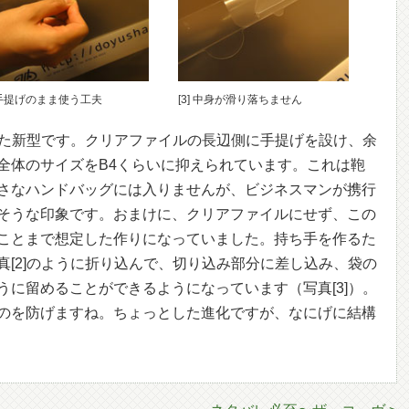
] 手提げのまま使う工夫
[3] 中身が滑り落ちません
かった新型です。クリアファイルの長辺側に手提げを設け、余
全体のサイズをB4くらいに抑えられています。これは鞄
さなハンドバッグには入りませんが、ビジネスマンが携行
そうな印象です。おまけに、クリアファイルにせず、この
ことまで想定した作りになっていました。持ち手を作るた
真[2]のように折り込んで、切り込み部分に差し込み、袋の
うに留めることができるようになっています（写真[3]）。
のを防げますね。ちょっとした進化ですが、なにげに結構