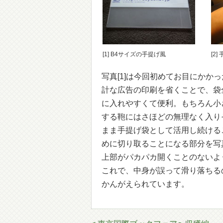
[1] B4サイズの手提げ風
[2
写真[1]は今回初めてお目にか
計な広告の印刷を省くことで、袋
に入れやすくて便利。もちろん小
する鞄にはさほどの無理なく入り
まま手提げ袋として活用し続ける
めに切り取ることになる部分を写
上部がパカパカ開くことのないよ
これで、中身が誤って滑り落ちる
かんがえられています。