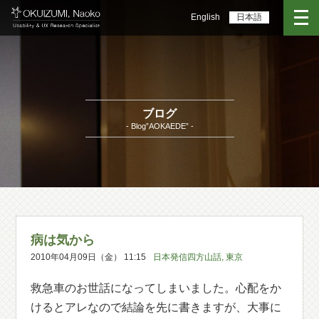
English
日本語
ブログ
- Blog”AOKAEDE” -
病は気から
2010年04月09日（金） 11:15
日本発信四方山話
,
東京
救急車のお世話になってしまいました。心配をか
けるとアレなので結論を先に書きますが、大事に