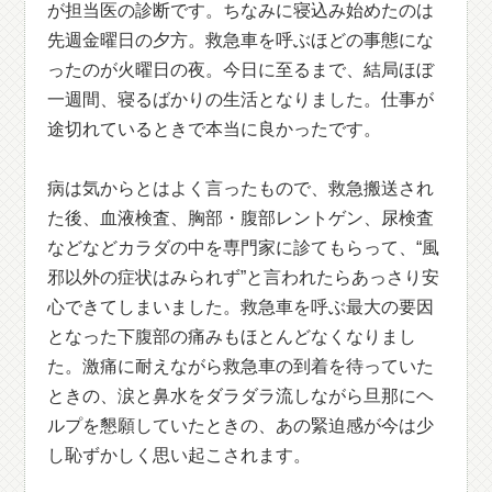
が担当医の診断です。ちなみに寝込み始めたのは
先週金曜日の夕方。救急車を呼ぶほどの事態にな
ったのが火曜日の夜。今日に至るまで、結局ほぼ
一週間、寝るばかりの生活となりました。仕事が
途切れているときで本当に良かったです。
病は気からとはよく言ったもので、救急搬送され
た後、血液検査、胸部・腹部レントゲン、尿検査
などなどカラダの中を専門家に診てもらって、“風
邪以外の症状はみられず”と言われたらあっさり安
心できてしまいました。救急車を呼ぶ最大の要因
となった下腹部の痛みもほとんどなくなりまし
た。激痛に耐えながら救急車の到着を待っていた
ときの、涙と鼻水をダラダラ流しながら旦那にヘ
ルプを懇願していたときの、あの緊迫感が今は少
し恥ずかしく思い起こされます。