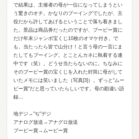
で結果は、主催者の母が一位になってしまうとい
う驚きのオチ。かなりのブーイングでしたが、主
役だから許してあげるということで落ち着きまし
た。景品は商品券だったのですが、ブービー賞に
だけ年末ジャンボ宝くじ10枚のオマケ付き。で
も、当たったら皆で山分け！と言う母の一言にま
たしてもブーイング。とことんカネに執着する連
中です（笑）。どうせ当たらないのに。ちなみに
そのブービー賞の宝くじを入れた封筒に母がして
いたメモには笑いました（写真[3]）。ずっと“ムー
ビー賞”だと思っていたらしいです。母の勘違い語
録…
地デジ→”ぢ”デジ
アナログ放送→アナグロ放送
ブービー賞→ムービー賞