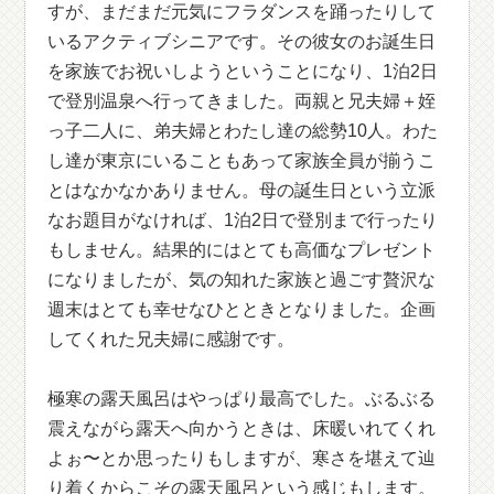
すが、まだまだ元気にフラダンスを踊ったりして
いるアクティブシニアです。その彼女のお誕生日
を家族でお祝いしようということになり、1泊2日
で登別温泉へ行ってきました。両親と兄夫婦＋姪
っ子二人に、弟夫婦とわたし達の総勢10人。わた
し達が東京にいることもあって家族全員が揃うこ
とはなかなかありません。母の誕生日という立派
なお題目がなければ、1泊2日で登別まで行ったり
もしません。結果的にはとても高価なプレゼント
になりましたが、気の知れた家族と過ごす贅沢な
週末はとても幸せなひとときとなりました。企画
してくれた兄夫婦に感謝です。
極寒の露天風呂はやっぱり最高でした。ぶるぶる
震えながら露天へ向かうときは、床暖いれてくれ
よぉ〜とか思ったりもしますが、寒さを堪えて辿
り着くからこその露天風呂という感じもします。