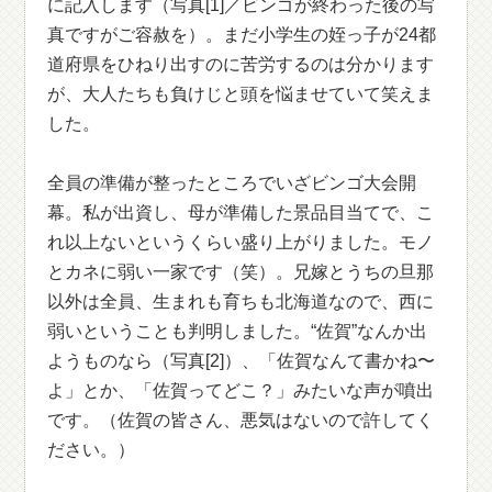
に記入します（写真[1]／ビンゴが終わった後の写
真ですがご容赦を）。まだ小学生の姪っ子が24都
道府県をひねり出すのに苦労するのは分かります
が、大人たちも負けじと頭を悩ませていて笑えま
した。
全員の準備が整ったところでいざビンゴ大会開
幕。私が出資し、母が準備した景品目当てで、こ
れ以上ないというくらい盛り上がりました。モノ
とカネに弱い一家です（笑）。兄嫁とうちの旦那
以外は全員、生まれも育ちも北海道なので、西に
弱いということも判明しました。“佐賀”なんか出
ようものなら（写真[2]）、「佐賀なんて書かね〜
よ」とか、「佐賀ってどこ？」みたいな声が噴出
です。（佐賀の皆さん、悪気はないので許してく
ださい。）