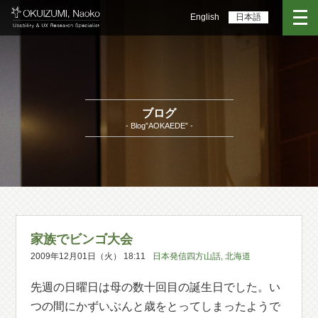
English
日本語
ブログ
- Blog”AOKAEDE” -
家族でビンゴ大会
2009年12月01日（火） 18:11
日本発信四方山話
,
北海道
先週の日曜日は母の数十回目の誕生日でした。い
つの間にかずいぶんと歳をとってしまったようで