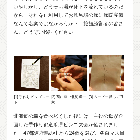
いやしかし、どうせお湯が床下を流れているのだ
から、それを再利用してお風呂場の床に床暖完備
なんて名案ではなかろうか？ 旅館経営者の皆さ
ん、どうぞご検討ください。
[1] 手作りビンゴシー
[2] 西に弱い北海道一
[3] ムービー賞って?!
ト
家
北海道の幸を食べ尽くした後には、主役の母が企
画した手作り都道府県ビンゴ大会が催されまし
た。47都道府県の中から24個を選び、各自マス目