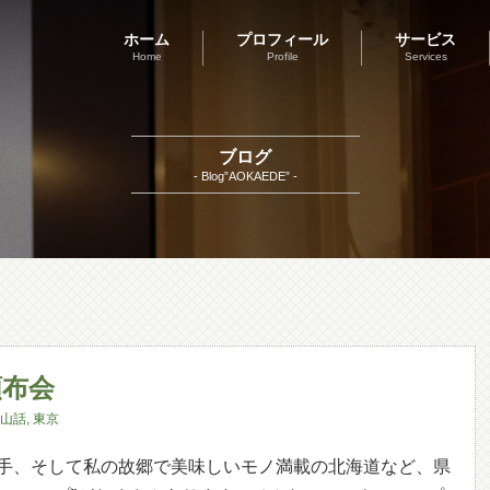
ホーム
プロフィール
サービス
Home
Profile
Services
ブログ
- Blog”AOKAEDE” -
頒布会
山話
,
東京
手、そして私の故郷で美味しいモノ満載の北海道など、県