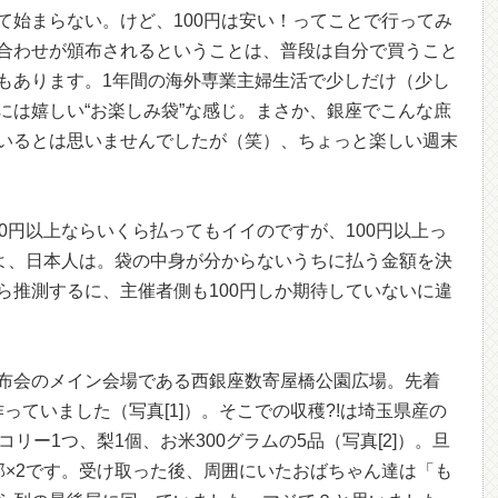
て始まらない。けど、100円は安い！ってことで行ってみ
合わせが頒布されるということは、普段は自分で買うこと
もあります。1年間の海外専業主婦生活で少しだけ（少し
には嬉しい“お楽しみ袋”な感じ。まさか、銀座でこんな庶
いるとは思いませんでしたが（笑）、ちょっと楽しい週末
0円以上ならいくら払ってもイイのですが、100円以上っ
いよ、日本人は。袋の中身が分からないうちに払う金額を決
ら推測するに、主催者側も100円しか期待していないに違
布会のメイン会場である西銀座数寄屋橋公園広場。先着
作っていました（写真[1]）。そこでの収穫?!は埼玉県産の
リー1つ、梨1個、お米300グラムの5品（写真[2]）。旦
部×2です。受け取った後、周囲にいたおばちゃん達は「も