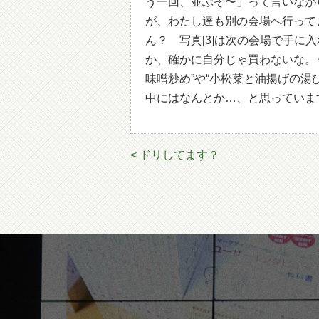
う一回、並ぶぞ〜」って言いなが
が、わたし達も別の会場へ行って
ん？ 写真[3]は次の会場で手
か、確かに自分じゃ買わないな。
味噌炒め”や“小松菜と油揚げの湯
中にはなんとか…、と思っていま
< ドリしてます？