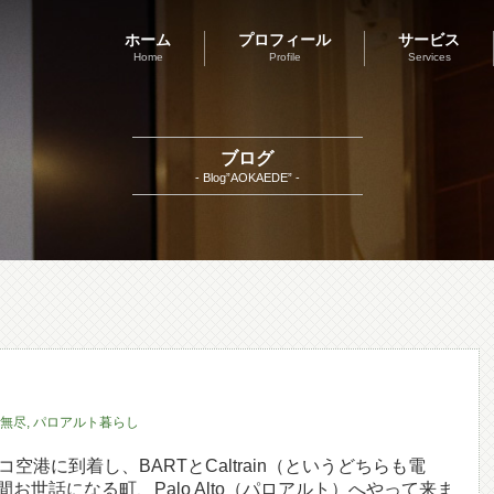
ホーム
プロフィール
サービス
Home
Profile
Services
ブログ
- Blog”AOKAEDE” -
無尽
,
パロアルト暮らし
空港に到着し、BARTとCaltrain（というどちらも電
世話になる町、Palo Alto（パロアルト）へやって来ま