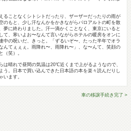
えることなくシトシトだったり、ザーザーだったりの雨が
空のもと、少し汗なんかをかきながらパロアルトの町を散
、夢に終わりました。汗一滴かくことなく、東京にいると
して、寒いよお〜なんて言いながらホテルの暖房をオンに
連中の呪いだ、きっと。「ずるいぞ〜、たった半年でオラ
なんてぇぇぇ。雨降れ〜、雨降れ〜」、な〜んて、笑顔の
と（笑）。
らは晴れで昼間の気温は20℃近くまで上がるようなので、
よう。日本で買い込んできた日本語の本を楽々読んだりし
ゃいます。
車の移譲手続き完了 >