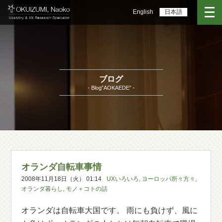
English
日本語
ブログ
- Blog”AOKAEDE” -
オランダ自転車事情
2008年11月18日（火） 01:14
UXいろいろ
,
ヨーロッパ所々方々
,
オランダ暮らし
,
モノ＋コトの話
オランダは自転車大国です。 雨にも負けず、風に