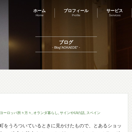
ホーム
プロフィール
サービス
Home
Profile
Services
ブログ
- Blog”AOKAEDE” -
ヨーロッパ所々方々
,
オランダ暮らし
,
サインやUIの話
,
スペイン
ンの町をうろついているときに見かけたもので、とあるショッ