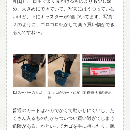
真[1]）。 日本でよく見かけるものよりも少し深
め、大きめにできていて、写真にはうつっていな
いけど、下にキャスターが2個ついてます。写真
[2]のように、ゴロゴロ転がして楽々買い物ができ
るんですね〜。
[1] スーパーのカゴ
[2] カゴがカートに変
[3] 肉売り場の表示
身
普通のカートはバカでかくて動かしにくいし、た
くさん入るものだからついつい買い過ぎてしまう
危険がある。かといってカゴを手に持ったり、腕