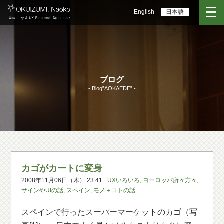
English
日本語
ブログ
- Blog”AOKAEDE” -
カゴがカートに変身
2008年11月06日（木） 23:41
UXいろいろ
,
ヨーロッパ所々方々
,
サインやUIの話
,
スペイン
,
モノ＋コトの話
スペインで行ったスーパーマーケットのカゴ（写