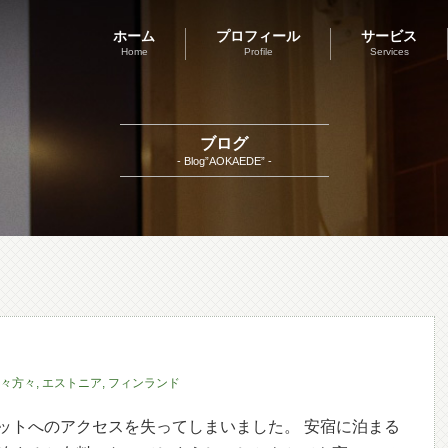
ホーム
プロフィール
サービス
Home
Profile
Services
ブログ
- Blog”AOKAEDE” -
々方々
,
エストニア
,
フィンランド
ットへのアクセスを失ってしまいました。 安宿に泊まる