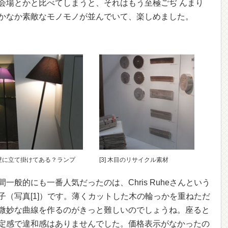
会場とかと比べてしまうと、それはもう至極ごぢ んまり
かなか素敵なモノモノが並んでいて、楽しめました。
] 壁に立て掛けてある？ランプ
[3] 木目のリサイクル素材
般的にも一番人気だったのは、Chris Ruheさんという
子（写真[1]）です。薄くカットした木の輪っかを重ねただ
微妙な曲線を作るのがきっと難しいのでしょうね。座ると
定感で違和感はありませんでした。価格表示がなかったの