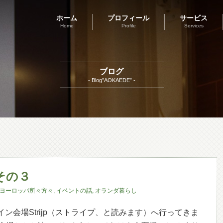
ホーム
プロフィール
サービス
Home
Profile
Services
ブログ
- Blog”AOKAEDE” -
k その３
ヨーロッパ所々方々
,
イベントの話
,
オランダ暮らし
ekのメイン会場Strijp（ストライプ、と読みます）へ行ってきま