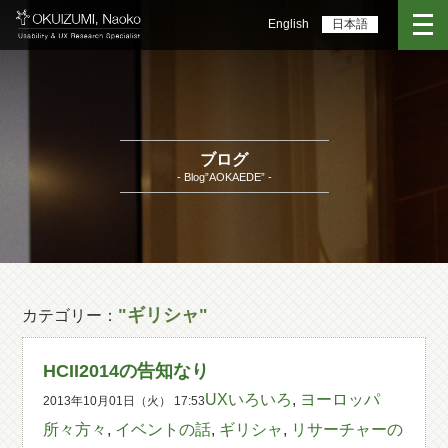
English
日本語
ブログ
- Blog”AOKAEDE” -
"ギリシャ"
カテゴリー：
HCII2014の告知なり
UXいろいろ
,
ヨーロッパ
2013年10月01日（火） 17:53
所々方々
,
イベントの話
,
ギリシャ
,
リサーチャーの