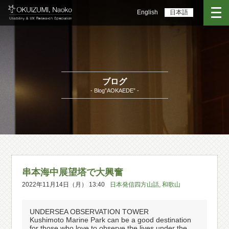
English
日本語
ブログ
- Blog”AOKAEDE” -
串本海中展望塔で大興奮
2022年11月14日（月） 13:40
日本発信四方山話
,
和歌山
UNDERSEA OBSERVATION TOWER
Kushimoto Marine Park can be a good destination
for those who love to observe the lives under the