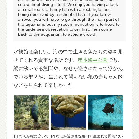
sea without diving into it. We enjoyed having a look
at coral reefs, a funny fish with a rectangle face,
being observed by a school of fish. If you follow
arrows, you will have to go through the main part of
the aquarium, but my recommendation is to head to
the undersea observation tower first, then come
back to the acquarium to avoid a crowd.
水族館は楽しい。海の中で生きる魚たちの姿を見
せてくれる貴重な場所です。
串本海中公園
でも、
縦に泳いでる魚[1]や、なぜか逆さになって浮かん
でいる蟹[2]や、生まれて間もない亀の赤ちゃん[3]
などを見られて楽しかった。
[1] なんか縦に泳いで
[2] なぜか逆さまな蟹
[3] 生まれて間もない