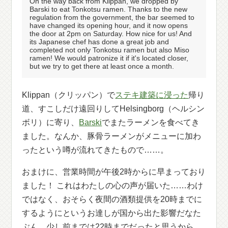
On the way back from Klippan, we dropped by
Barski to eat Tonkotsu ramen. Thanks to the new
regulation from the government, the bar seemed to
have changed its opening hour, and it now opens
the door at 2pm on Saturday. How nice for us! And
its Japanese chef has done a great job and
completed not only Tonkotsu ramen but also Miso
ramen! We would patronize it if it's located closer,
but we try to get there at least once a month.
Klippan（クリッパン）で
ステキ建築に浸った
帰り
道、すこしだけ遠回りしてHelsingborg（ヘルシン
ボリ）に寄り、
Barski
でまたラーメンを食べてき
ました。なんか、豚骨ラーメンがメニューに加わ
ったという噂が流れてきたもので……。
おまけに、営業時間が午後2時からに早まっており
ました！ これはわたしの心の声が届いた……わけ
ではなく、おそらく夜間の酒類提供を20時までに
するようにというお達しが国から出た影響だなた
ぶん。少し前までは22時までだったと思うから、