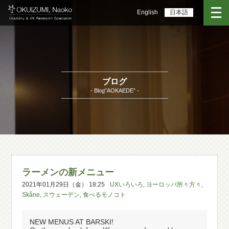
English
日本語
ブログ
- Blog”AOKAEDE” -
ラーメンの新メニュー
2021年01月29日（金） 18:25
UXいろいろ
,
ヨーロッパ所々方々
,
Skåne
,
スウェーデン
,
食べるモノコト
NEW MENUS AT BARSKI!