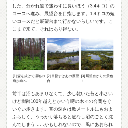
した。分かれ道で迷わずに長いほう（3.4キロ）の
コースへ進み、展望台を目指します。1.4キロの短
いコースだと展望台まで行かないらしいです。こ
こまで来て、それはあり得ない。
[1] 森を抜けて湿地の
[2] 目指すはあの展望
[3] 展望台からの景色
遊歩道へ
台
１
前半は沼もあまりなくて、少し乾いた苔と小さい
けど樹齢100年越えとかいう噂の木々の合間をぐ
いぐい歩きます。苔の深さは数メートルにもおよ
ぶらしく、うっかり落ちると底なし沼のごとく沈
んでしまう……かもしれないので、風にあおられ