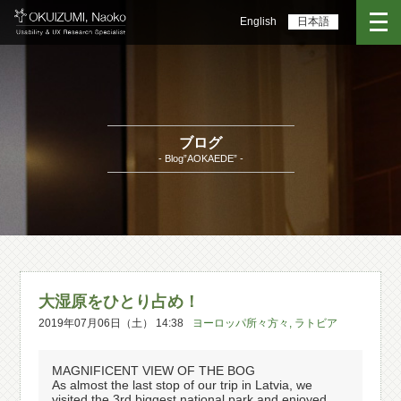
English
日本語
ブログ
- Blog”AOKAEDE” -
大湿原をひとり占め！
2019年07月06日（土） 14:38
ヨーロッパ所々方々
,
ラトビア
MAGNIFICENT VIEW OF THE BOG
As almost the last stop of our trip in Latvia, we
visited the 3rd biggest national park and enjoyed