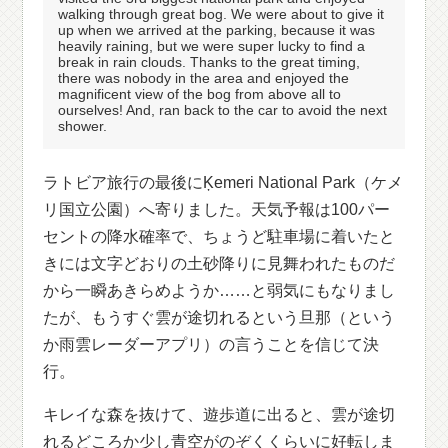
walking through great bog. We were about to give it
up when we arrived at the parking, because it was
heavily raining, but we were super lucky to find a
break in rain clouds. Thanks to the great timing,
there was nobody in the area and enjoyed the
magnificent view of the bog from above all to
ourselves! And, ran back to the car to avoid the next
shower.
ラトビア旅行の最後にĶemeri National Park（ケメ
リ国立公園）へ寄りました。天気予報は100パー
セントの降水確率で、ちょうど駐車場に着いたと
きには文字どおりの土砂降りに見舞われたものだ
から一瞬あきらめようか……と弱気にもなりまし
たが、もうすぐ雲が途切れるという旦那（という
か雨雲レーダーアプリ）の言うことを信じて決
行。
キレイな森を抜けて、遊歩道に出ると、雲が途切
れるどころか少し青空がのぞくくらいに好転しま