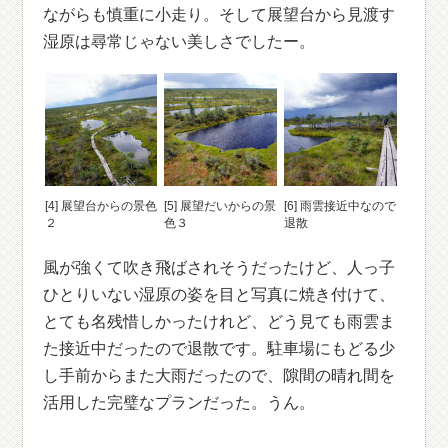
ながらも慎重に小走り。そして展望台から見渡す
湿原は尋常じゃない美しさでしたー。
[4] 展望台からの景色
[5] 展望だいからの景
[6] 雨雲接近中なので
２
色３
退散
風が強くて吹き飛ばされそうだったけど、人っ子
ひとりいない湿原の姿を目と写真に焼き付けて、
とても名残惜しかったけれど、どう見ても雨雲ま
た接近中だったので退散です。駐車場にもどる少
し手前からまた大雨だったので、隙間の晴れ間を
活用した完璧なプランだった。うん。