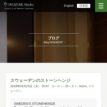
English
日本語
ブログ
- Blog”AOKAEDE” -
スウェーデンのストーンヘンジ
2019年04月23日（火） 20:07
ヨーロッパ所々方々
,
Skåne
,
スウ
ェーデン
SWEDEN'S STONEHENGE