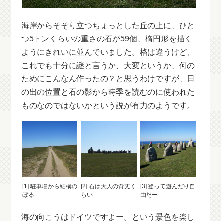
海岸からそそり立つちょっとした丘の上に、ひと
つ5トンくらいの重さの石が59個、楕円形を描く
ようにきれいに並んでいました。格は違うけど、
これでも十分に謎と言うか、大変というか、何の
ためにこんなん作ったの？と思うわけですが、日
の出の位置と石の影から時季を読むのに使われた
ものなのではないかという説が有力のようです。
[1] 駐車場から結構の
[2] 石は大人の背丈く
[3] 登って遊んだり自
ぼる
らい
由だー
海の向こうはドイツですよー。という景色を楽し