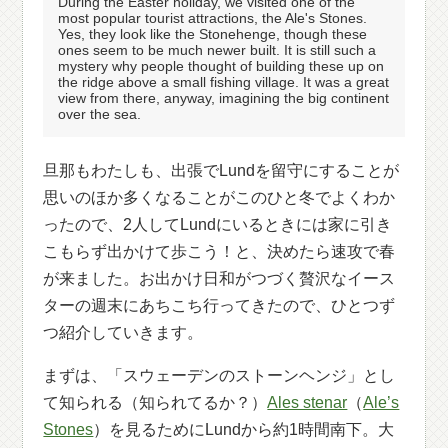
During the Easter holiday, we visited one of the
most popular tourist attractions, the Ale's Stones.
Yes, they look like the Stonehenge, though these
ones seem to be much newer built. It is still such a
mystery why people thought of building these up on
the ridge above a small fishing village. It was a great
view from there, anyway, imagining the big continent
over the sea.
旦那もわたしも、出張でLundを留守にすることが
思いのほか多くなることがこのひと冬でよくわか
ったので、2人してLundにいるときには家に引き
こもらず出かけて歩こう！と、決めたら速攻で春
が来ました。お出かけ日和がつづく贅沢なイース
ターの週末にあちこち行ってきたので、ひとつず
つ紹介していきます。
まずは、「スウェーデンのストーンヘンジ」とし
て知られる（知られてるか？）
Ales stenar
（
Ale’s
Stones
）を見るためにLundから約1時間南下。大