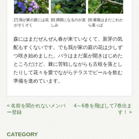
[7] 我が家の庭には花
[8] 満開になるのが楽
[9] 薔薇はまだこれか
がぞくぞく
しみ
ら葉っぱ
森にはまだぜんぜん春が来ていなくて、新芽の気
配もすくないです。でも我が家の庭の花は少しず
つ咲き始めました。バラはまだ葉が開きはじめた
ところだけど、棘に苦戦しながらも古枝を落とし
たりして花々を愛でながらテラスでビールを飲む
準備を進めています。
< 名前を聞かれないメンバ
4～6巻を飛ばして7巻出ま
ー登録
す！ >
CATEGORY