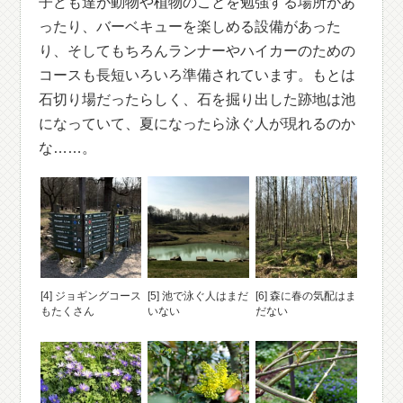
子ども達が動物や植物のことを勉強する場所があ
ったり、バーベキューを楽しめる設備があった
り、そしてもちろんランナーやハイカーのための
コースも長短いろいろ準備されています。もとは
石切り場だったらしく、石を掘り出した跡地は池
になっていて、夏になったら泳ぐ人が現れるのか
な……。
[4] ジョギングコース
[5] 池で泳ぐ人はまだ
[6] 森に春の気配はま
もたくさん
いない
だない