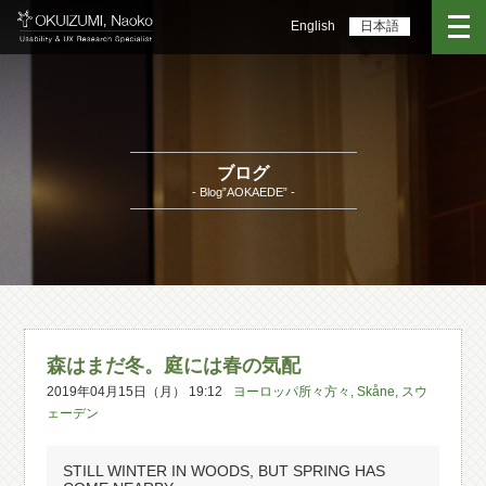
English
日本語
ブログ
- Blog”AOKAEDE” -
森はまだ冬。庭には春の気配
2019年04月15日（月） 19:12
ヨーロッパ所々方々
,
Skåne
,
スウ
ェーデン
STILL WINTER IN WOODS, BUT SPRING HAS