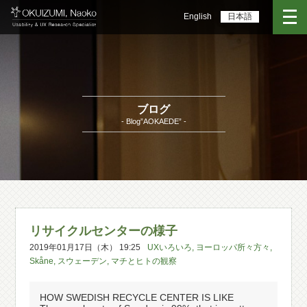
English
日本語
ブログ
- Blog”AOKAEDE” -
リサイクルセンターの様子
2019年01月17日（木） 19:25
UXいろいろ
,
ヨーロッパ所々方々
,
Skåne
,
スウェーデン
,
マチとヒトの観察
HOW SWEDISH RECYCLE CENTER IS LIKE