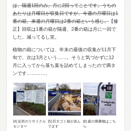
は、隔週1回のみ。月に2回ってことです。うちの
あたりは月曜日が収集日ですが、今週の月曜日は1
番の箱、来週の月曜日は2番の箱という感じ。
【修
正】回収は1番の箱が隔週、2番の箱は月に一回で
した。減ってるし笑。
植物の箱については、年末の最後の収集が11月下
旬で、次は3月という……。そうと気づかずに12
月に入ってから落ち葉を詰めてしまったので満タ
ンです…………。
[4] 近所のリサイクル
[5] 巨大ゴミ箱が並ん
[6] 庭の廃棄物はこち
センター
でます
ら