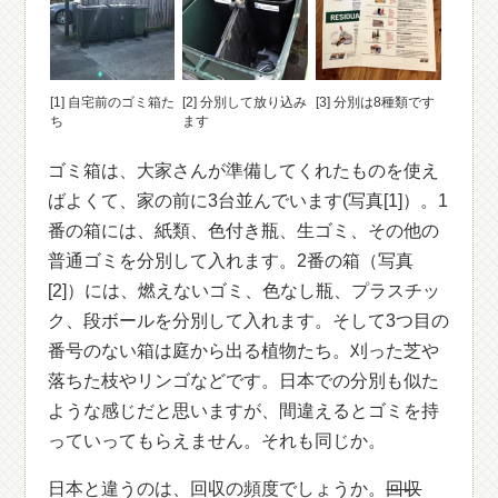
[1] 自宅前のゴミ箱た
[2] 分別して放り込み
[3] 分別は8種類です
ち
ます
ゴミ箱は、大家さんが準備してくれたものを使え
ばよくて、家の前に3台並んでいます(写真[1]）。1
番の箱には、紙類、色付き瓶、生ゴミ、その他の
普通ゴミを分別して入れます。2番の箱（写真
[2]）には、燃えないゴミ、色なし瓶、プラスチッ
ク、段ボールを分別して入れます。そして3つ目の
番号のない箱は庭から出る植物たち。刈った芝や
落ちた枝やリンゴなどです。日本での分別も似た
ような感じだと思いますが、間違えるとゴミを持
っていってもらえません。それも同じか。
日本と違うのは、回収の頻度でしょうか。
回収