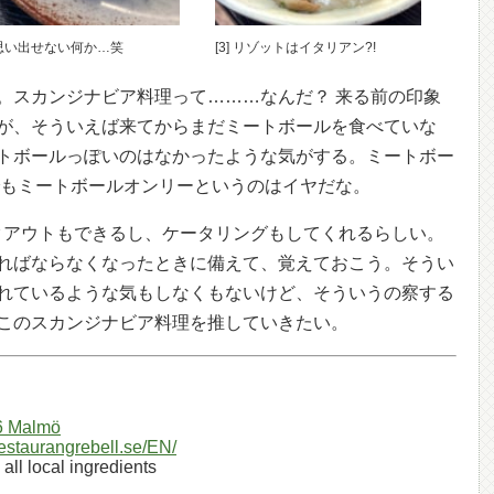
] 思い出せない何か…笑
[3] リゾットはイタリアン?!
。スカンジナビア料理って………なんだ？ 来る前の印象
が、そういえば来てからまだミートボールを食べていな
トボールっぽいのはなかったような気がする。ミートボー
でもミートボールオンリーというのはイヤだな。
はテイクアウトもできるし、ケータリングもしてくれるらしい。
ればならなくなったときに備えて、覚えておこう。そうい
れているような気もしなくもないけど、そういうの察する
このスカンジナビア料理を推していきたい。
46 Malmö
restaurangrebell.se/EN/
all local ingredients