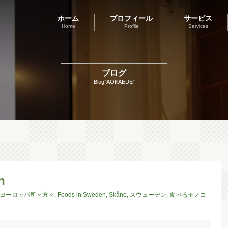
ホーム
プロフィール
サービス
Home
Profile
Services
ブログ
- Blog”AOKAEDE” -
n
ヨーロッパ所々方々
,
Foods in Sweden
,
Skåne
,
スウェーデン
,
食べるモノコ