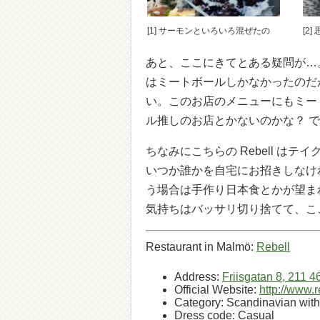
[1] サーモンといろいろ混ぜたの
[2
あと、ここにきてとある疑問が…
はミートボールしかなかったのだ
い。このお店のメニューにもミー
ル推しのお店とかないのかな？ 
ちなみにこちらの Rebell 
いつか誰かを自宅にお招きしなけ
う場合は手作り日本食とかが望ま
気持ちはバッサリ切り捨てて、こ
Restaurant in Malmö:
Rebell
Address:
Friisgatan 8, 211 
Official Website:
http://www.
Category: Scandinavian with 
Dress code: Casual