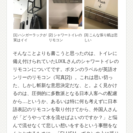
[1] ハンガーラックが
[2] シャワートイレの
[3] こんな張り紙は悲
実はイイ
リモコン
しい
そんなことよりも書こうと思ったのは、トイレに
備え付けられていたLIXILさんのシャワートイレの
リモコンについてです。ボタンのラベルが英語オ
ンリーのリモコン（写真[2]）。これは思い切っ
た、しかし斬新な意思決定だな、と。よく見かけ
るのは、圧倒的に多数派となる日本人客への配慮
から…というか、あるいは特に何も考えずに日本
語表記のリモコンを取り付けてから、外国人さん
が「どうやって水を流せばよいのですか？」と悩
んで流せなくて悲しい想いをするという事態をな