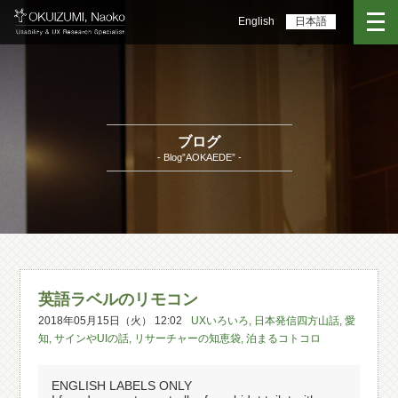
English
日本語
ブログ
- Blog”AOKAEDE” -
英語ラベルのリモコン
2018年05月15日（火） 12:02
UXいろいろ
,
日本発信四方山話
,
愛
知
,
サインやUIの話
,
リサーチャーの知恵袋
,
泊まるコトコロ
ENGLISH LABELS ONLY