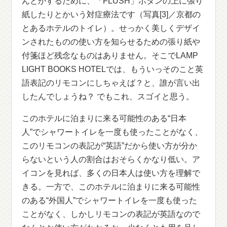
んとかするために、「FLUSH」ボタンの上に張り
紙したりとかいう対症療法です（写真[3]／京都の
とあるホテルのトイレ）。せっかく美しくデザイ
ンされたものの使い方を知らせるための張り紙や
付箋ほど残念なものはありません。そこでLAMP
LIGHT BOOKS HOTELでは、もういっそのこと英
語表記のリモコンにしちゃえば？と、誰が言い出
したんでしょうね？ でもこれ、スゴイと思う。
このホテルに泊まりに来る可能性のある“日本
人”でシャワートイレを一度も使ったことがなく、
このリモコンの表記が“英語”だから使い方が分か
らないという人の割合はおそらくかなり低い。ア
イコンを見れば、多くの日本人は使い方を理解で
きる。一方で、このホテルに泊まりに来る可能性
のある“外国人”でシャワートイレを一度も使った
ことがなく、しかしリモコンの表記が英語なので