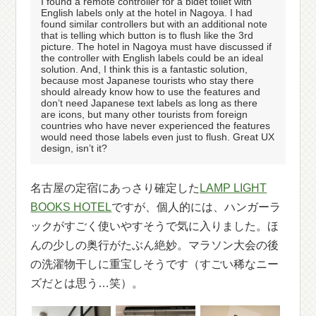
I found a remote controller for a bidet toilet with
English labels only at the hotel in Nagoya. I had
found similar controllers but with an additional note
that is telling which button is to flush like the 3rd
picture. The hotel in Nagoya must have discussed if
the controller with English labels could be an ideal
solution. And, I think this is a fantastic solution,
because most Japanese tourists who stay there
should already know how to use the features and
don’t need Japanese text labels as long as there
are icons, but many other tourists from foreign
countries who have never experienced the features
would need those labels even just to flush. Great UX
design, isn’t it?
名古屋の定宿にあっさり確定した
LAMP LIGHT
BOOKS HOTEL
ですが、個人的には、ハンガーラ
ックがすごく使いやすそうで気に入りました。ほ
んの少しの奥行がたぶん絶妙。マラソン大会の後
の洗濯物干しに重宝しそうです（すごい稀なニー
ズだとは思う…笑）。