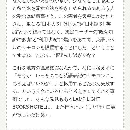
なんとか使い方がわかるか、少なくとも用を足し
た後で水を流す方法を突き止められるであろう人
の割合は結構高そう。この両者を天秤にかけたと
きに、単なる“日本人”対“外国人”や“日本語”対“英
語”という視点ではなく、想定ユーザーの“既有知
識の多寡”と“利用状況”に焦点をあてて、英語ラベ
ルのリモコンを設置することにした、ということ
ですよね、たぶん。深読みし過ぎかな？
これを地方の温泉旅館なんかで、なにも考えずに
「そうか、いっそのこと英語表記のリモコンにし
ちゃえばいいのか！」と転用するとたぶん失敗す
る。という具合にいろいろと考えさせてくれる事
例でした。そんな発見もあるLAMP LIGHT
BOOKS HOTELに、また行きたい（また行く口実
が欲しいだけ笑）。