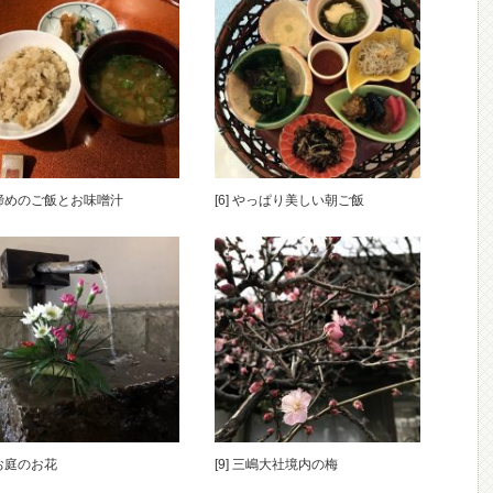
] 締めのご飯とお味噌汁
[6] やっぱり美しい朝ご飯
] お庭のお花
[9] 三嶋大社境内の梅