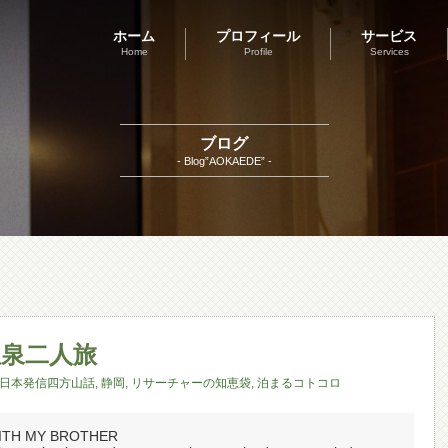
ホーム
プロフィール
サービス
Home
Profile
Services
ブログ
- Blog”AOKAEDE” -
泉二人旅
日本発信四方山話
,
静岡
,
リサーチャーの知恵袋
,
泊まるコトコロ
WITH MY BROTHER