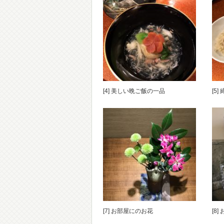
[4] 美しい晩ご飯の一品
[5
[7] お部屋にのお花
[8