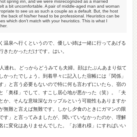
hot spring inn, and we were misrecognized as a married
 felt a bit uncomfortable. A pair of middle-aged man and woman
ropriate to see us as such a couple as a default. But, the host
n the back of his/her head to be professional. Heuristics can be
es which don't match with your heuristics. This is what I
ther.
く温泉へ行くというので、優しい姉は一緒に行ってあげる
行きたかっただけです。はい。
二人連れ。どっからどうみても夫婦。顔はたぶんあまり似て
しかったでしょう。到着早々に記入した宿帳には「関係」
す」と言う必要もないので特に何も言わずにいたら、宿の
と「奥様」でして、すこし居心地が悪かった（笑）。「夫
とか、そんな意味深なカップルという可能性もありますか
が無難と言えば無難です。しかし夕食のときにガマンの限
です」と言ってみましたが、聞いていなかったのか、理解
名に変化はありませんでした。「お連れ様」にすればいい