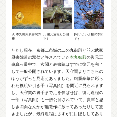
[4] 本丸御殿表書院の
[5] 復元過程も公開
[6] いよいよ桜の季節
襖
中！
です
ただし現在、京都二条城の二の丸御殿と並ぶ武家
風書院造の双璧と評されていた
本丸御殿
の復元工
事真っ最中で、玄関と表書院はすでに復元を完了
して一般公開されています。天守閣よりこちらの
ほうがずっと見応えありました。絢爛豪華に彩ら
れた襖絵や引き手（写真[4]）を間近に見られます
し、天守閣の裏手まで足を伸ばせば、復元過程の
一部（写真[5]）も一般公開されていて、貴重と思
しき図面なんかが無造作に放ってあったりして驚
きましたが、最終過程はさすがに目隠ししてあり