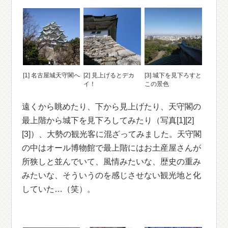
[1] 名古屋城天守閣へ
[2] 見上げるとデカ
[3] 城下を見下ろすと
イ！
この景色
遠くから眺めたり、下から見上げたり、天守閣の
最上階から城下を見下ろしてみたり（写真[1][2]
[3]）、大勢の観光客に混ざってみました。天守閣
の中はオール博物館で最上階にはお土産屋さんが
所狭しと並んでいて、風情みたいな、歴史の重み
みたいな、そういうのを感じさせない観光地と化
していた…（笑）。