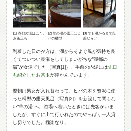
[1] 湖都の湯は広々。
[2] 華の湯の露天はヒ
[3] でも浸かるまで段
お茶玉も
バの桶型
差だらけ
到着した日の夕方は、湖からそよぐ風が気持ち良
くてついつい長湯をしてしまいがちな“湖都の
湯”が女湯でした（写真[1]）。手前の内湯には
先日
も紹介したお茶玉
が浮かんでいます。
翌朝は男女が入れ替わって、ヒバの木を贅沢に使
った桶型の露天風呂（写真[2]）を新設して間もな
い“華の湯”へ。浴場へ着いたときには先客がいま
したが、すぐに出て行かれたのでやっぱり一人貸
し切りでした。極楽なり。