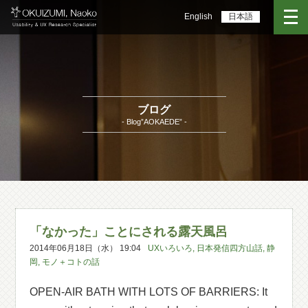
English
日本語
ブログ
- Blog”AOKAEDE” -
「なかった」ことにされる露天風呂
2014年06月18日（水） 19:04
UXいろいろ
,
日本発信四方山話
,
静
岡
,
モノ＋コトの話
OPEN-AIR BATH WITH LOTS OF BARRIERS: It