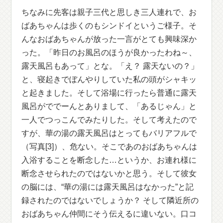
ちなみに先客は親子三代と思しき三人連れで、お
ばあちゃんは歩くのもシンドイというご様子。そ
んなおばあちゃんが放った一言がとても興味深か
った。「昨日のお風呂のほうが良かったわね～、
露天風呂もあって」とな。「え？ 露天ないの？」
と、寝起きでぼんやりしていた私の頭がシャキッ
と起きました。そして浴場に行ったら普通に露天
風呂がででーんとありまして、「あるじゃん」と
一人でつっこんでみたりした。そして考えたので
すが、華の湯の露天風呂はとってもバリアフルで
（写真[3]）、危ない。そこであのおばあちゃんは
入浴することを断念した…というか、お連れ様に
断念させられたのではないかと思う。そして彼女
の脳には、“華の湯には露天風呂はなかった”と記
録されたのではないでしょうか？ そして隣近所の
おばあちゃん仲間にそう伝えるに違いない。口コ