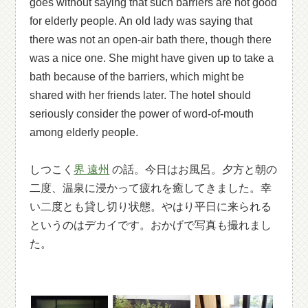
goes without saying that such barriers are not good
for elderly people. An old lady was saying that
there was not an open-air bath there, though there
was a nice one. She might have given up to take a
bath because of the barriers, which might be
shared with her friends later. The hotel should
seriously consider the power of word-of-mouth
among elderly people.
しつこく
界 遠州
の話。今日はお風呂。夕方と朝の
二度、温泉に浸かって疲れを癒してきました。幸
い二度とも貸し切り状態。やはり平日に来られる
というのはデカイです。おかげで写真も撮れまし
た。