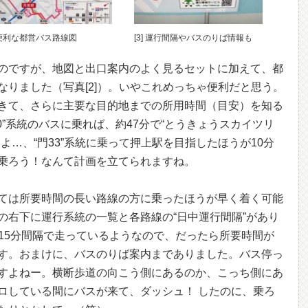
] 便利な都営バス路線図
[3] 運行間隔やバスのりば情報も
のですが、地図と出口案内のよく見るセットに加えて、都
なりました（写真[2]）。いやこれめっちゃ便利だと思う。
きて、さらに主要な目的地までの所用時間（目安）を知る
0”系統のバスに乗れば、約47分で“とうきょうスカイツリ
よ…、“門33”系統に乗って押上駅を目指したほうが10分
乗ろう！なんて計画を立てられますね。
ては所要時間の長い路線の方に乗ったほうが早く着く可能
の右下に運行系統の一覧と各路線の“日中運行間隔”があり
約15分間隔で走っているようなので、だったら所要時間が
す。おまけに、バスのりば案内までありました。バス停っ
すよねー。横断歩道の向こう側にあるのか、こっち側にあ
ロしている間にバスが来て、ダッシュ！ したのに、乗ろ