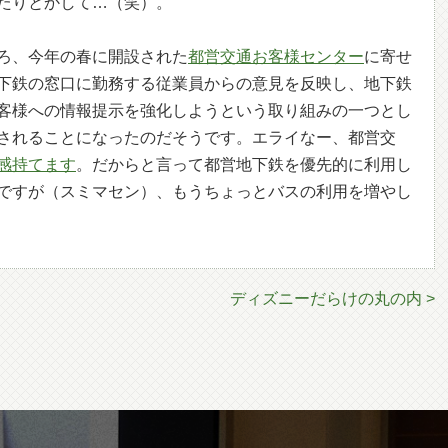
たりとかして…（笑）。
ろ、今年の春に開設された
都営交通お客様センター
に寄せ
下鉄の窓口に勤務する従業員からの意見を反映し、地下鉄
客様への情報提示を強化しようという取り組みの一つとし
されることになったのだそうです。エライなー、都営交
感持てます
。だからと言って都営地下鉄を優先的に利用し
ですが（スミマセン）、もうちょっとバスの利用を増やし
ディズニーだらけの丸の内 >