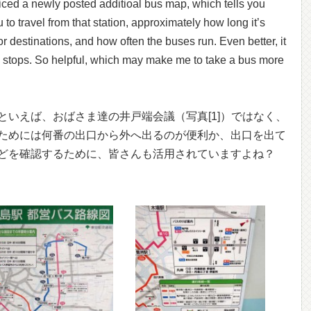
ticed a newly posted additioal bus map, which tells you
 to travel from that station, approximately how long it’s
 destinations, and how often the buses run. Even better, it
us stops. So helpful, which may make me to take a bus more
といえば、おばさま達の井戸端会議（写真[1]）ではなく、
ためには何番の出口から外へ出るのが便利か、出口を出て
どを確認するために、皆さんも活用されていますよね？