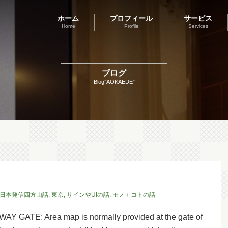
ホーム
プロフィール
サービス
Home
Profile
Services
ブログ
- Blog”AOKAEDE” -
日本発信四方山話
,
東京
,
サインやUIの話
,
モノ＋コトの話
GATE: Area map is normally provided at the gate of