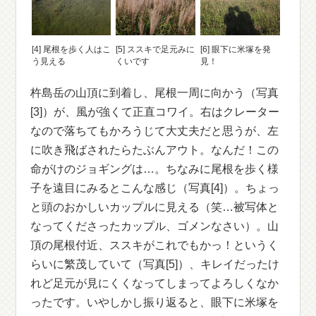
[4] 尾根を歩く人はこ
[5] ススキで足元みに
[6] 眼下に米塚を発
う見える
くいです
見！
杵島岳の山頂に到着し、尾根一周に向かう（写真
[3]）が、風が強くて正直コワイ。右はクレーター
なので落ちてもかろうじて大丈夫だと思うが、左
に吹き飛ばされたらたぶんアウト。なんだ！この
命がけのジョギングは…。ちなみに尾根を歩く様
子を遠目にみるとこんな感じ（写真[4]）。ちょっ
と頭のおかしいカップルに見える（笑…被写体と
なってくださったカップル、ゴメンなさい）。山
頂の尾根付近、ススキがこれでもかっ！というく
らいに繁茂していて（写真[5]）、キレイだったけ
れど足元が見にくくなってしまってよろしくなか
ったです。いやしかし振り返ると、眼下に米塚を