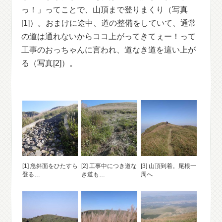
っ！」ってことで、山頂まで登りまくり（写真
[1]）。おまけに途中、道の整備をしていて、通常
の道は通れないからココ上がってきてぇー！って
工事のおっちゃんに言われ、道なき道を這い上が
る（写真[2]）。
[1] 急斜面をひたすら
[2] 工事中につき道な
[3] 山頂到着。尾根一
登る…
き道も…
周へ