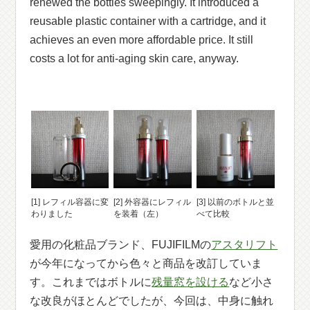
renewed the bottles sweepingly. It introduced a
reusable plastic container with a cartridge, and it
achieves an even more affordable price. It still
costs a lot for anti-aging skin care, anyway.
[1] レフィル容器に変
[2] 外容器にレフィル
[3] 以前のボトルと並
わりました
を装着（左）
べて比較
愛用の化粧品ブランド、FUJIFILMの
アスタリフト
が今年になってから色々と商品を改訂していま
す。これまではボトルに
残量窓を設ける
など小さ
な改良がほとんどでしたが、今回は、中身に触れ