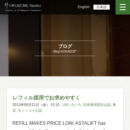
English
日本語
ブログ
- Blog”AOKAEDE” -
レフィル採用でお求めやすく
2013年06月21日（金） 15:10
UXいろいろ
,
日本発信四方山話
,
東
京
,
モノ＋コトの話
REFILL MAKES PRICE LOW: ASTALIFT has