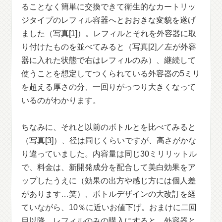
ることなく簡単に交換できて衛生的なカートリッ
ジタイプのレフィル容器へとおおきな変貌を遂げ
ました（写真[1]）。レフィルとそれを外容器に取
り付けたものを並べてみると（写真[2]／左が外容
器に入れた状態で右はレフィルのみ）、継続して
使うことを想定してつくられている外容器の5ミリ
を超える厚さの分、一回りがっつり大きくなって
いるのがわかります。
ちなみに、それと以前のボトルとを比べてみると
（写真[3]）、径は同じくらいですが、高さがかな
り違っていました。内容量は同じ30ミリリットル
で、料金は、新開発成分を配合して美白効果をア
ップしたうえに（効果の出方や感じ方には個人差
があります…笑）、ボトルデザインの大改訂を経
ていながら、10％に近いお値下げ。おまけに二回
目以降、レフィルのみの購入にすると、外容器と