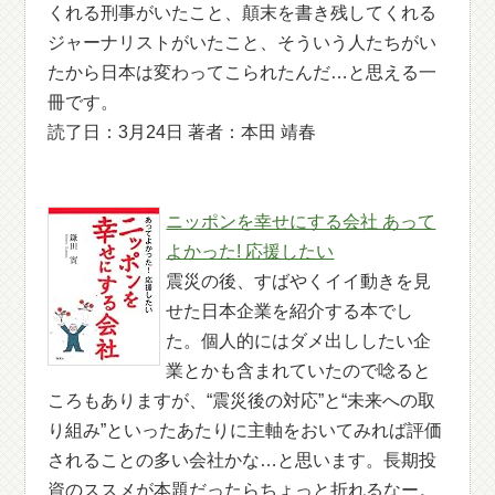
くれる刑事がいたこと、顛末を書き残してくれる
ジャーナリストがいたこと、そういう人たちがい
たから日本は変わってこられたんだ…と思える一
冊です。
読了日：3月24日 著者：本田 靖春
ニッポンを幸せにする会社 あって
よかった! 応援したい
震災の後、すばやくイイ動きを見
せた日本企業を紹介する本でし
た。個人的にはダメ出ししたい企
業とかも含まれていたので唸ると
ころもありますが、“震災後の対応”と“未来への取
り組み”といったあたりに主軸をおいてみれば評価
されることの多い会社かな…と思います。長期投
資のススメが本題だったらちょっと折れるなー。