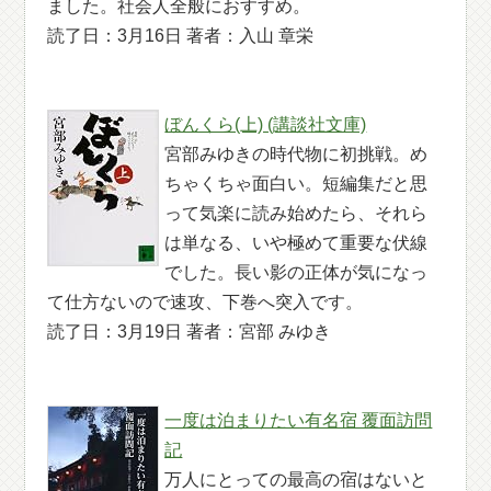
ました。社会人全般におすすめ。
読了日：3月16日 著者：入山 章栄
ぼんくら(上) (講談社文庫)
宮部みゆきの時代物に初挑戦。め
ちゃくちゃ面白い。短編集だと思
って気楽に読み始めたら、それら
は単なる、いや極めて重要な伏線
でした。長い影の正体が気になっ
て仕方ないので速攻、下巻へ突入です。
読了日：3月19日 著者：宮部 みゆき
一度は泊まりたい有名宿 覆面訪問
記
万人にとっての最高の宿はないと