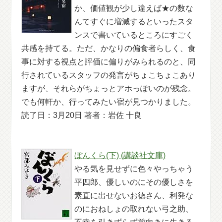
か、価値観が少し違えば★の数な
んてすぐに増減するといったスタ
ンスで書いているところにすごく
共感を持てる。ただ、かなりの偏食者らしく、食
事に対する視点と評価に偏りがみられるのと、同
行されているスタッフの発言がちょこちょこあり
ますが、それらがちょっとアホっぽいのが残念。
でも何軒か、行ってみたい宿が見つかりました。
読了日：3月20日 著者：岩佐 十良
ぼんくら(下) (講談社文庫)
やる気を見せずに色々やっちゃう
平四郎、優しいのにその優しさを
素直に出せないお徳さん、利発な
のにおねしょの取れない弓之助、