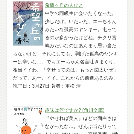
希望ヶ丘の人びと
中学の同級生に会いたくなった。
少しだけ。いたいた、エーちゃん
みたいな孤高のヤンキー。屯って
るのが多かったけどね。チクリ宮
嶋みたいなのはあんまり思い当た
らないけど、それにしても、剥げた孤高のヤンキ
ーは辛いな…。でもエーちゃん名言吐きまくり。
相当イイわ。「幸せってのは、もっと図太いぜ」
だって、あー、イイ。これからの前進あるのみ。
読了日：3月27日 著者：重松 清
趣味は何ですか? (角川文庫)
『やせれば美人』ほどの面白さは
なかったな…。ぜんぶ当たりって