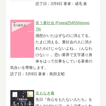
読了日：3月6日 著者：成毛 眞
笑う裏社会 (Forest2545Shinsyo
79)
感想かいたはずなのに消えてる。
たまに消える。裏社会の人に消さ
れたわけじゃないよね…（んなわ
けない）。恐い業界で文字通り身
体をはって仕事をしている著者の
気合いを尊敬します。
読了日：3月8日 著者：島田文昭
名もなき毒
先日『良心をもたない人たち』を
読んだばかりで、そこで述べられ