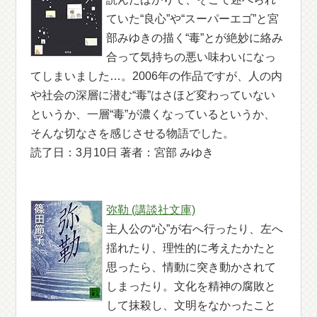
ていた“良心”や“スーパーエゴ”と宮
部みゆきの描く“毒”とが絶妙に絡み
合って気持ちの悪い味わいになっ
てしまいました…。2006年の作品ですが、人の内
や社会の深層に潜む“毒”はさほど変わっていない
というか、一層“毒”が濃くなっているというか、
そんな切なさを感じさせる物語でした。
読了日：3月10日 著者：宮部 みゆき
弥勒 (講談社文庫)
主人公の“心”が右へ行ったり、左へ
揺れたり、理性的に考えたかたと
思ったら、情動に突き動かされて
しまったり。文化を精神の腐敗と
して抹殺し、文明をなかったこと