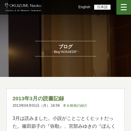
English
日本語
ブログ
- Blog”AOKAEDE” -
2013年3月の読書記録
2013年04月01日（月） 16:56
本＆映画の紹介
3月は読みました。小説がことごとくヒットだっ
た。篠田節子の『弥勒』、宮部みゆきの『ぼんく