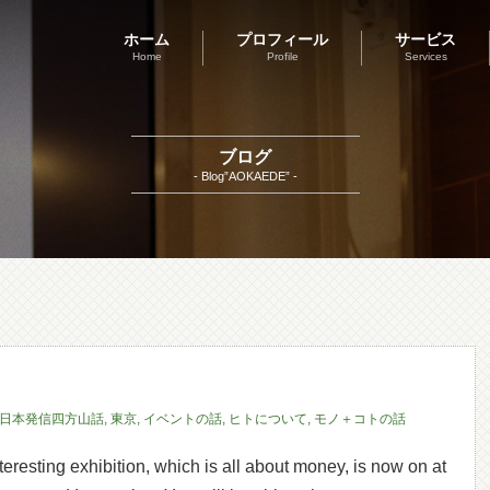
ホーム
プロフィール
サービス
Home
Profile
Services
ブログ
- Blog”AOKAEDE” -
日本発信四方山話
,
東京
,
イベントの話
,
ヒトについて
,
モノ＋コトの話
esting exhibition, which is all about money, is now on at