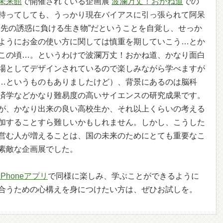
未来館
で開催されている企画展
波瀾万丈！おかね道
での
持ってしても、うっかり現在バイアスに引っ張られて阿呆
目先の誘惑に負ける生き物”だということを自覚し、せっか
ようにお金の使い方に関しては慎重を期していこう…とか
この頃…。というわけで波瀾万丈！おかね道、かなり面白
場としてデザインされているので楽しみながら学べますが
…というものもありましたけど）、背景にあるのは脳科
済学などかなり難易度の高いサイエンスの研究成果です。
が、かなり出来の良い高校生か、それ以上くらいの考える
加することすら難しいかもしれません。しかし、こうした
営む人が増えることは、国の未来のためにとても重要なこ
素敵な企画展でした。
iPhoneアプリ
で同様に楽しみ、学ぶことができるように
合うための心構えを身につけたい方は、ぜひお試しを。