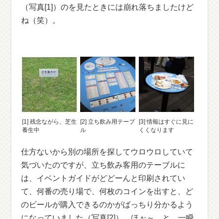
（写真[1]）のを見たときには崩れ落ちましたけど
ね（笑）。
[1] 残念ながら、芝生
[2] 立ち飲み用テーブ
[3] 情報はすぐに見に
養生中
ル
くくなります
仕方ないから別の場所を探してウロウロしていて
気づいたのですが、立ち飲み客用のテーブルに
は、イベントガイドがどどーんと印刷されてい
て、何番の売り場で、何枚のコインを出すと、ど
のビールが購入できるのかがばっちり分かるよう
になっていました（写真[2]）。ほぉ～。と、一瞬