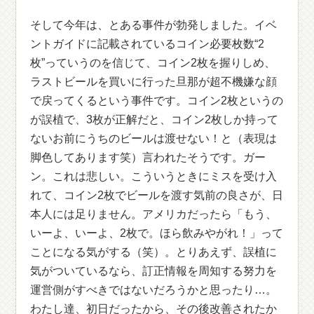
そして今年は、とある事件が勃発しました。イベ
ントガイドに記載されているコイン必要枚数“2
枚”っていうのを信じて、コイン2枚を握りしめ、
ラストビールを買いに行った旦那が超不機嫌な顔
で戻ってくるという事件です。コイン2枚というの
が誤植で、3枚が正解だと、コイン2枚しか持って
ないお前にうちのビールは渡せない！と（表現は
脚色してあります笑）言われたそうです。ガー
ン。これは悲しい。こういうときにミスを受け入
れて、コイン2枚でビールを渡す気前の良さが、日
本人には足りません。アメリカだったら「もう、
いーよ、いーよ、2枚で。ほら飲みやがれ！」って
ことになる気がする（笑）。とりあえず、誤植に
気がついているなら、訂正情報を周知する努力を
運営側がすべきではないだろうかと思ったり…。
わたし達、初日だったから、その後改善されたか