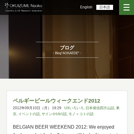
English
日本語
ブログ
- Blog”AOKAEDE” -
ベルギービールウィークエンド2012
2012年09月10日（月） 19:29
UXいろいろ
,
日本発信四方山話
,
東
京
,
イベントの話
,
サインやUIの話
,
モノ＋コトの話
BELGIAN BEER WEEKEND 2012: We enjoyed