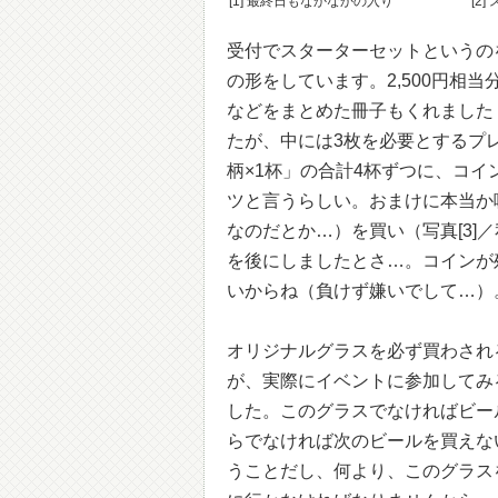
[1] 最終日もなかなかの入り
[2
受付でスターターセットというの
の形をしています。2,500円相
などをまとめた冊子もくれました（
たが、中には3枚を必要とするプレ
柄×1杯」の合計4杯ずつに、コ
ツと言うらしい。おまけに本当か
なのだとか…）を買い（写真[3]
を後にしましたとさ…。コインが
いからね（負けず嫌いでして…）
オリジナルグラスを必ず買わされ
が、実際にイベントに参加してみ
した。このグラスでなければビー
らでなければ次のビールを買えな
うことだし、何より、このグラス