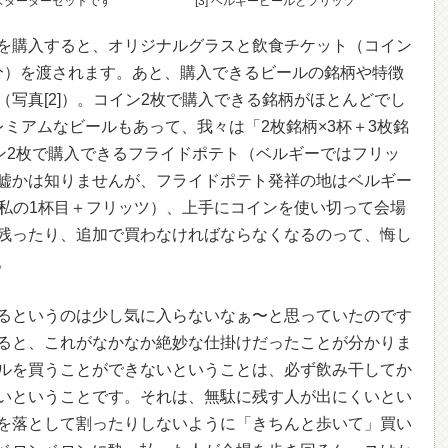
] スターターセットです
[3] ベルギービールとフリッツ
を購入すると、オリジナルグラスと飲食チケット（コイン
当分）を渡されます。あと、購入できるビールの銘柄や特徴
写真[2]）。コイン2枚で購入できる銘柄がほとんどでし
ミアムなビールもあって、我々は「2枚銘柄×3杯＋3枚銘
イン2枚で購入できるフライドポテト（ベルギーではフリッ
嘘かは知りませんが、フライドポテト発祥の地はベルギー
／私の1杯目＋フリッツ）、上手にコインを使い切って会場
残ったり、追加で買わなければならなくなるのって、悔し
。
るというのは少し気に入らないなぁ〜と思っていたのです
ると、これがなかなか絶妙な仕掛けだったことが分かりま
ルを買うことができないということは、必ず飲み干してか
いということです。それは、無駄に残す人が出にくいとい
を落として割ったりしないように「きちんと歩いて」買い