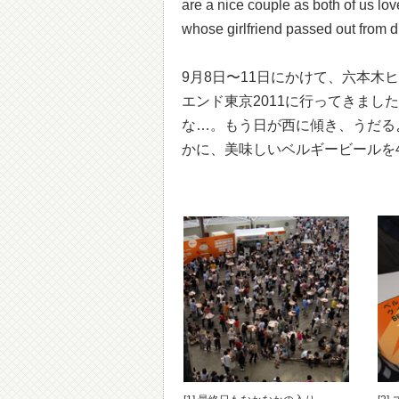
are a nice couple as both of us lo
whose girlfriend passed out from d
9月8日〜11日にかけて、六本
エンド東京2011に行ってきまし
な…。もう日が西に傾き、うだる
かに、美味しいベルギービールを