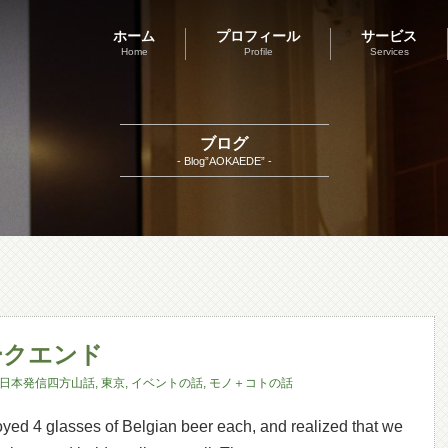
ホーム
プロフィール
サービス
Home
Profile
Services
ブログ
- Blog”AOKAEDE” -
ークエンド
日本発信四方山話
,
東京
,
イベントの話
,
モノ＋コトの話
4 glasses of Belgian beer each, and realized that we