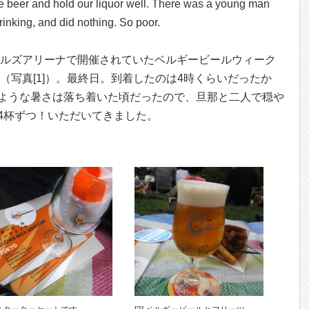
ve beer and hold our liquor well. There was a young man
rinking, and did nothing. So poor.
木ヒルズアリーナで開催されていたベルギービールウィーク
た（写真[1]）。最終日。到着したのは4時くらいだったか
ような暑さは落ち着いた頃だったので、旦那と二人で穏や
4杯ずつ！いただいてきました。