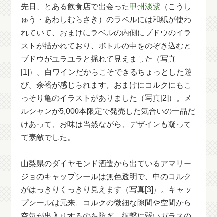
先日、とある飲食店で出会った
甲州淡紫
（こうし
ゅう・あわしむらさき）のラベルには和紙が使わ
れていて、おまけにラベルの内側にブドウのイラ
ストが描かれており、ボトルの中をのぞき込むと
ブドウがユラユラと揺れて見えました（写真
[1]）。白ワインだからこそできるちょっとした遊
び。余裕が感じられます。おまけにコルクにもこ
っそり亀のイラストがありました（写真[2]）。メ
ルシャンが5,000本限定で発売した気合いの一品だ
けあって、お味は当然ながら、デザインも凝って
て素敵でした。
山梨県のダイヤモンド酒造から出ているアマリー
ジョのキャップシールは無色透明で、中のコルク
がはっきりくっきり見えます（写真[3]）。キャッ
プシールは元来、コルクの微細な隙間や空間から
空気が出入りするのを防ぎ、衝撃に弱いガラスの