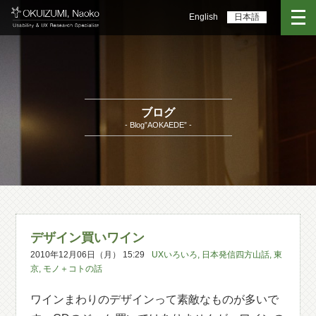
English
日本語
ブログ
- Blog”AOKAEDE” -
デザイン買いワイン
2010年12月06日（月） 15:29
UXいろいろ
,
日本発信四方山話
,
東
京
,
モノ＋コトの話
ワインまわりのデザインって素敵なものが多いで