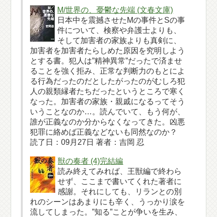
M/世界の、憂鬱な先端 (文春文庫)
日本中を震撼させたMの事件とSの事
件について、検察や弁護士よりも、
そして加害者の家族よりも真剣に、
加害者を加害者たらしめた原因を究明しよう
とする書。犯人は”精神異常”だったで済ませ
ることを強く拒み、正常な判断力のもとによ
る行為だったのだとしたがったのがむしろ犯
人の親類縁者たちだったというところで寒く
なった。加害者の家族・親戚になるってそう
いうことなのか…。読んでいて、もう何が、
誰が正義なのか分からなくなってきた。凶悪
犯罪に絡めば正義などないも同然なのか？
読了日：09月27日 著者：吉岡 忍
獣の奏者 (4)完結編
読み終えてみれば、王獣編で終わら
せず、ここまで書いてくれた著者に
感謝。それにしても、リランとの別
れのシーンはあまりにも辛く、うっかり涙を
流してしまった。”知る”ことが争いを生み、