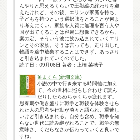
んやりと思えるくらいで王獣編の終わりを迎
えたけれど、その後、エリンが家庭を持ち、
子どもを持つという選択肢をとることが何よ
り考えにくい。家族を人質に無理を言う人や
国が出てくることは容易に想像できるから。
案の定、そういう波に飲み込まれていくエリ
ンとその家族。そうは言っても、走り出した
物語を途中放棄することはできず、あっさり
と引き込まれていくのでした。
読了日：09月08日 著者：上橋 菜穂子
笹まくら (新潮文庫)
小説の中で行き来する時間軸に加え
て、今の世相に照らし合わせて読ん
だりしたらめちゃくちゃ疲れます。
思春期や働き盛りに戦争と戦後を体験させら
れた人の思考や行動が淡々と語られ、重苦し
いけど引き込まれる。自分も含め、戦争を知
らない世代に読み継がれることで、戦争の無
意味さ、くだらなさが伝わっていくと良いで
すね。