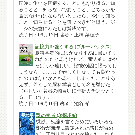
同時に争いを回避することにもなり得る。知
ることと、知らないでおくこと、どちらかを
選ばなければならないとしたら、やはり知る
こと、知らせることを選ぶべきだと思う。ジ
ェシの決意にわたしは賛成です。
読了日：09月12日 著者：上橋 菜穂子
記憶力を強くする (ブルーバックス)
脳科学者的にはかなり平易に書いてく
れたのだと思うけれど、素人的にはや
っぱり小難しい。記憶の話に限ってし
まうなら、ここまで難しくしなくても良かっ
たのではないかとか思ってしまった。とりあ
えず、若くして脳科学者として名を挙げた
（らしい）著者の物言いに時折カチンッとく
る一冊（笑）。
読了日：09月10日 著者：池谷 裕二
獣の奏者 (3)探求編
微妙。続編を書くためにいろいろな
部分が無理に設定された感じが否め
ず。王獣リランと心が通った…とぼ