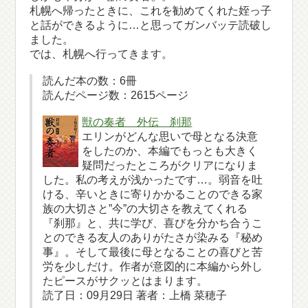
札幌へ帰ったときに、これを勧めてくれた姪っ子
と話ができるように…と思ってガンバッテ読破し
ました。
では、札幌へ行ってきます。
読んだ本の数：6冊
読んだページ数：2615ページ
獣の奏者 外伝 刹那
エリンがどんな思いで母となる決意
をしたのか、本編でもっとも大きく
疑問だったところがクリアになりま
した。私の考えが浅かったです…。弱音を吐
ける、辛いときに寄りかかることのできる家
族の大切さと”今”の大切さを教えてくれる
『刹那』と、共に学び、喜びを分かち合うこ
とのできる友人のありがたさが染みる『秘め
事』。そして最後に母となることの喜びと苦
労を少しだけ。作者が意図的に本編から外し
たピースがサクッとはまります。
読了日：09月29日 著者：上橋 菜穂子