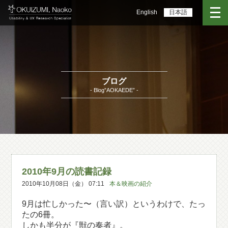
English
日本語
ブログ
- Blog”AOKAEDE” -
2010年9月の読書記録
2010年10月08日（金） 07:11
本＆映画の紹介
9月は忙しかった〜（言い訳）というわけで、たっ
たの6冊。
しかも半分が『獣の奏者』。