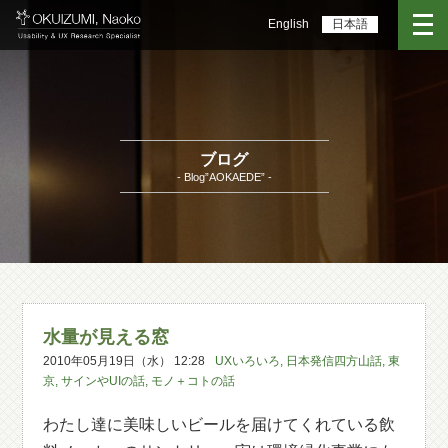
English
日本語
ブログ
- Blog”AOKAEDE” -
水量が見える窓
2010年05月19日（水） 12:28
UXいろいろ
,
日本発信四方山話
,
東
京
,
サインやUIの話
,
モノ＋コトの話
わたし達に美味しいビールを届けてくれている飲