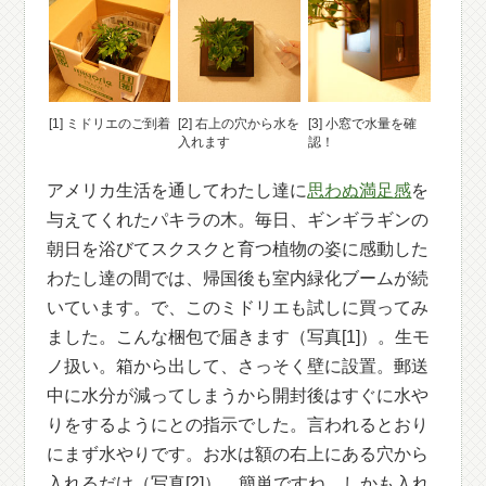
[1] ミドリエのご到着
[2] 右上の穴から水を
[3] 小窓で水量を確
入れます
認！
アメリカ生活を通してわたし達に
思わぬ満足感
を
与えてくれたパキラの木。毎日、ギンギラギンの
朝日を浴びてスクスクと育つ植物の姿に感動した
わたし達の間では、帰国後も室内緑化ブームが続
いています。で、このミドリエも試しに買ってみ
ました。こんな梱包で届きます（写真[1]）。生モ
ノ扱い。箱から出して、さっそく壁に設置。郵送
中に水分が減ってしまうから開封後はすぐに水や
りをするようにとの指示でした。言われるとおり
にまず水やりです。お水は額の右上にある穴から
入れるだけ（写真[2]）。簡単ですね。しかも入れ