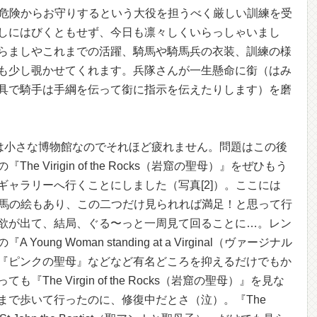
ゆる危険からお守りするという大役を担うべく厳しい訓練を受
しにはびくともせず、今日も凛々しくいらっしゃいまし
らましやこれまでの活躍、騎馬や騎馬兵の衣装、訓練の様
も少し覗かせてくれます。兵隊さんが一生懸命に銜（はみ
具で騎手は手綱を伝って銜に指示を伝えたりします）を磨
y Museumは小さな博物館なのでそれほど疲れません。問題はこの後
 Virigin of the Rocks（岩窟の聖母）』をぜひもう
ギャラリーへ行くことにしました（写真[2]）。ここには
ket』という馬の絵もあり、この二つだけ見られれば満足！と思って行
欲が出て、結局、ぐる〜っと一周見て回ることに…。レン
ng Woman standing at a Virginal（ヴァージナル
『ピンクの聖母』などなど有名どころを抑えるだけでもか
he Virgin of the Rocks（岩窟の聖母）』を見な
まで歩いて行ったのに、修復中だとさ（泣）。『The