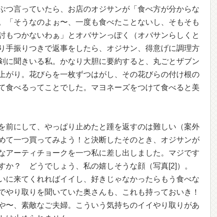
ぶつ言っていたら、お店のオジサンが「食べ方が分からな
。「そうなのよぉ〜、一度も食べたことないし、そもそも
討もつかないわぁ」とオバサンっぽく（オバサンらしくと
り手振りつきで返事をしたら、オジサン、得意げに調理方
剣に聞きいる私。かなり大胆に要約すると、丸ごとザブン
上がり。花びらを一枚ずつはがし、その花びらの付け根の
て食べるってことでした。マヨネーズをつけて食べると美
を前にして、やっぱり止めたと踵を返すのは難しい（案外
めて一つ買ってみよう！と決断したそのとき、オジサンが
なアーティチョークを一つ私に差し出しました。マジです
すか？ どうでしょう、私の嬉しそうな顔（写真[2]）。
いに来てくれればイイし、好きじゃなかったらもう食べな
でやり取りを聞いていた奥さんも、これも持っておいき！
や〜、素敵なご夫婦。こういう気持ちのイイやり取りがあ