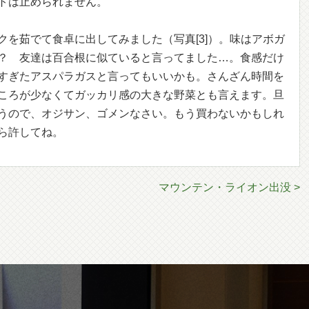
トは止められません。
クを茹でて食卓に出してみました（写真[3]）。味はアボガ
？ 友達は百合根に似ていると言ってました…。食感だけ
すぎたアスパラガスと言ってもいいかも。さんざん時間を
ころが少なくてガッカリ感の大きな野菜とも言えます。旦
うので、オジサン、ゴメンなさい。もう買わないかもしれ
ら許してね。
マウンテン・ライオン出没 >