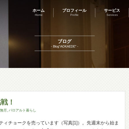
ホーム
プロフィール
サービス
Home
Profile
Services
ブログ
- Blog”AOKAEDE” -
挑戦！
無尽
,
パロアルト暮らし
ティチョークを売っています（写真[1]）。先週末から始ま