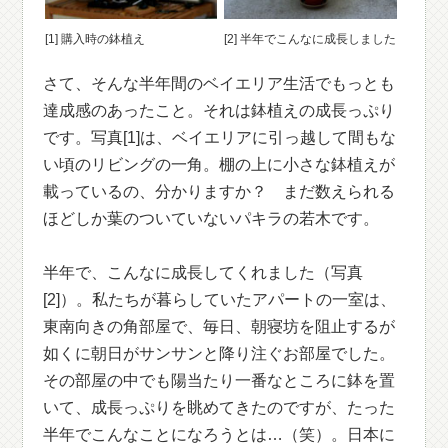
[1] 購入時の鉢植え
[2] 半年でこんなに成長しました
さて、そんな半年間のベイエリア生活でもっとも
達成感のあったこと。それは鉢植えの成長っぷり
です。写真[1]は、ベイエリアに引っ越して間もな
い頃のリビングの一角。棚の上に小さな鉢植えが
載っているの、分かりますか？ まだ数えられる
ほどしか葉のついていないパキラの若木です。
半年で、こんなに成長してくれました（写真
[2]）。私たちが暮らしていたアパートの一室は、
東南向きの角部屋で、毎日、朝寝坊を阻止するが
如くに朝日がサンサンと降り注ぐお部屋でした。
その部屋の中でも陽当たり一番なところに鉢を置
いて、成長っぷりを眺めてきたのですが、たった
半年でこんなことになろうとは…（笑）。日本に