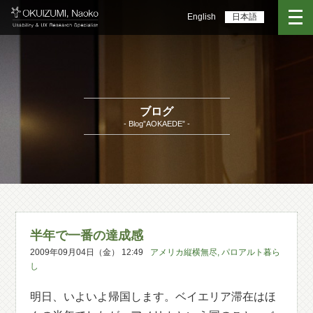
English
日本語
ブログ
- Blog”AOKAEDE” -
半年で一番の達成感
2009年09月04日（金） 12:49
アメリカ縦横無尽
,
パロアルト暮ら
し
明日、いよいよ帰国します。ベイエリア滞在はほ