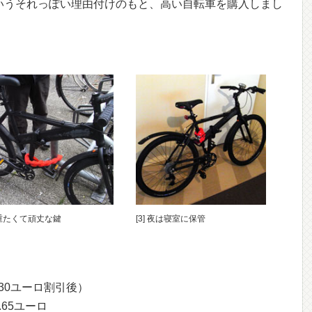
というそれっぽい理由付けのもと、高い自転車を購入しまし
] 重たくて頑丈な鍵
[3] 夜は寝室に保管
（30ユーロ割引後）
65ユーロ