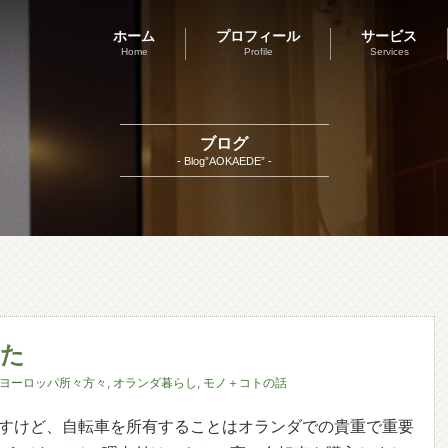
ホーム
プロフィール
サービス
Home
Profile
Services
ブログ
- Blog”AOKAEDE” -
した
ヨーロッパ所々方々
,
オランダ暮らし
,
モノ＋コトの話
ですけど、自転車を所有することはオランダでの貴重で重要