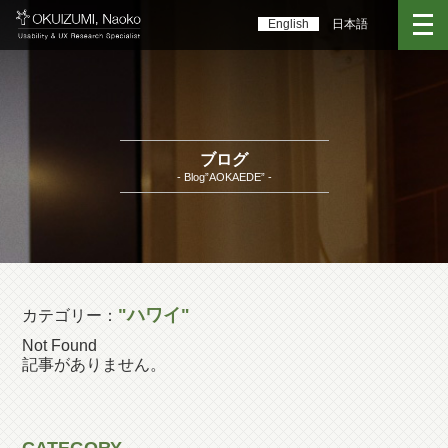
English
日本語
ブログ
- Blog”AOKAEDE” -
"ハワイ"
カテゴリー：
Not Found
記事がありません。